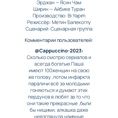
Эрджан — Ясин Чам
Ширин — Айбике Туран
Производство: Bi Yapım
Режиссёр: Метин Балекоглу
Сценарий: Сценарная группа
Комментарии пользователей:
@Cappuccino-2023:
Сколько смотрю сериалов и
всегда богатые Паша
имеют 100женщин на свою
же голову ,потом инфаркта
параличи всё за молодыми
гоняються и думают этих
пердунов в любят за то что
они такие прекрасные ,были
бы нищими, алкашка даже
невзглянула,наивные