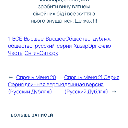
зробити вину ватцем
сімейних бід і все життя з
нього знущатися. Це жах !!!
1
ВСЕ
Высшее
ВысшееОбщество
дубляж
общество
русский
серии
ХазарЭргючлю
Часть
ЭнгинОзтюрк
←
Спрячь Меня 20
Спрячь Меня 21 Серия
Серия длинная версия
длинная версия
(Русский Дубляж)
(Русский Дубляж)
→
БОЛЬШЕ ЗАПИСЕЙ