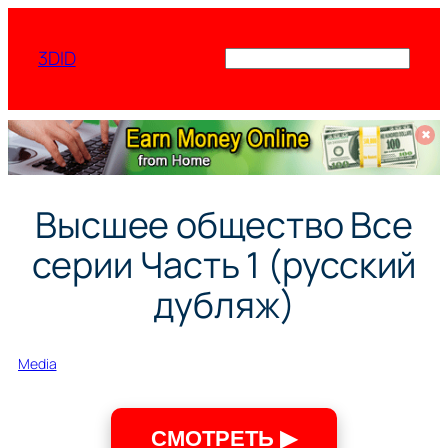
Перейти
к
3DID
Поиск
содержимому
✖
Высшее общество Все
серии Часть 1 (русский
дубляж)
Media
СМОТРЕТЬ ▶