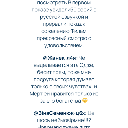
посмотреть.В первом
показе увидели50 серий с
русской озвучкой и
прервали показ,к
сожалению.Фильм
прекрасный,смотрю с
удовольствием.
@Жанек-л4я:
Че
выделывается эта Эдже,
бесит прям, тоже мне
подруга которая думает
только о своих чувствах, и
Мерт ей нравится только из
за его богатства
@ЗінаСеменюк-ц6х:
Це
щось неймовірмне!!!?
Новонароджене дитя