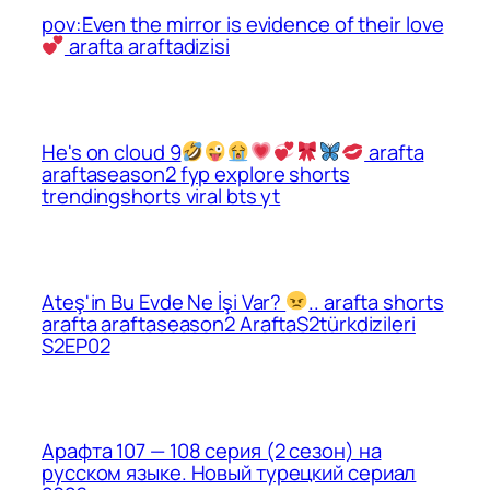
pov:Even the mirror is evidence of their love
arafta araftadizisi
He's on cloud 9
arafta
araftaseason2 fyp explore shorts
trendingshorts viral bts yt
Ateş'in Bu Evde Ne İşi Var?
.. arafta shorts
arafta araftaseason2 AraftaS2türkdizileri
S2EP02
Арафта 107 — 108 серия (2 сезон) на
русском языке. Новый турецкий сериал