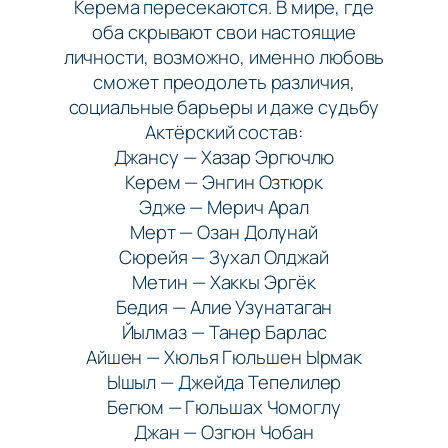
Керема пересекаются. В мире, где
оба скрывают свои настоящие
личности, возможно, именно любовь
сможет преодолеть различия,
социальные барьеры и даже судьбу
Актёрский состав:
Джансу — Хазар Эргючлю
Керем — Энгин Озтюрк
Эдже — Мерич Арал
Мерт — Озан Долунай
Сюрейя — Зухал Олджай
Метин — Хаккы Эргёк
Бедия — Алие Узунатаган
Йылмаз — Танер Барлас
Айшен — Хюлья Гюльшен Ырмак
Ышыл — Джейда Тепелилер
Бегюм — Гюльшах Чомоглу
Джан — Озгюн Чобан