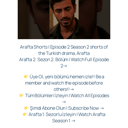
Arafta Shorts | Episode 2 Season 2 shorts of
the Turkish drama, Arafta
Arafta 2. Sezon 2. Bölüm | Watch Full Episode
2→
Üye Ol, yeni bölümü hemen izle!! Be a
member and watch the episode before
others!!→
Tüm Bölümleri İzleyin | Watch All Episodes
→
Şimdi Abone Olun | Subscribe Now →
Arafta 1. Sezon’u İzleyin | Watch Arafta
Season 1 →