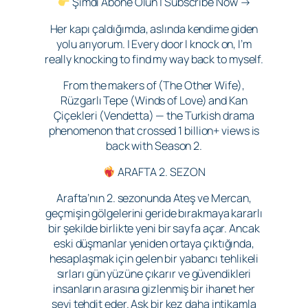
Şimdi Abone Olun | Subscribe Now →
Her kapı çaldığımda, aslında kendime giden
yolu arıyorum. | Every door I knock on, I’m
really knocking to find my way back to myself.
From the makers of (The Other Wife),
Rüzgarlı Tepe (Winds of Love) and Kan
Çiçekleri (Vendetta) — the Turkish drama
phenomenon that crossed 1 billion+ views is
back with Season 2.
ARAFTA 2. SEZON
Arafta’nın 2. sezonunda Ateş ve Mercan,
geçmişin gölgelerini geride bırakmaya kararlı
bir şekilde birlikte yeni bir sayfa açar. Ancak
eski düşmanlar yeniden ortaya çıktığında,
hesaplaşmak için gelen bir yabancı tehlikeli
sırları gün yüzüne çıkarır ve güvendikleri
insanların arasına gizlenmiş bir ihanet her
şeyi tehdit eder. Aşk bir kez daha intikamla