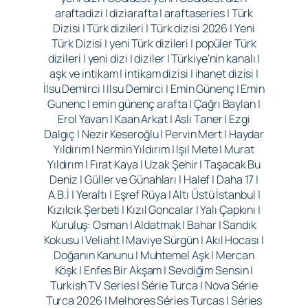
araftadizi | diziarafta | araftaseries | Türk
Dizisi | Türk dizileri | Türk dizisi 2026 | Yeni
Türk Dizisi | yeni Türk dizileri | popüler Türk
dizileri | yeni dizi | diziler | Türkiye’nin kanalı |
aşk ve intikam | intikam dizisi | ihanet dizisi |
İlsu Demirci | Ilsu Demirci | Emin Günenç | Emin
Gunenc | emin günenç arafta | Çağrı Baylan |
Erol Yavan | Kaan Arkat | Aslı Taner | Ezgi
Dalgıç | Nezir Keseroğlu | Pervin Mert | Haydar
Yıldırım | Nermin Yıldırım | Işıl Mete | Murat
Yıldırım | Fırat Kaya | Uzak Şehir | Taşacak Bu
Deniz | Güller ve Günahları | Halef | Daha 17 |
A.B.İ | Yeraltı | Eşref Rüya | Altı Üstü İstanbul |
Kızılcık Şerbeti | Kızıl Goncalar | Yalı Çapkını |
Kuruluş: Osman | Aldatmak | Bahar | Sandık
Kokusu | Veliaht | Maviye Sürgün | Akıl Hocası |
Doğanın Kanunu | Muhtemel Aşk | Mercan
Köşk | Enfes Bir Akşam | Sevdiğim Sensin |
Turkish TV Series | Série Turca | Nova Série
Turca 2026 | Melhores Séries Turcas | Séries