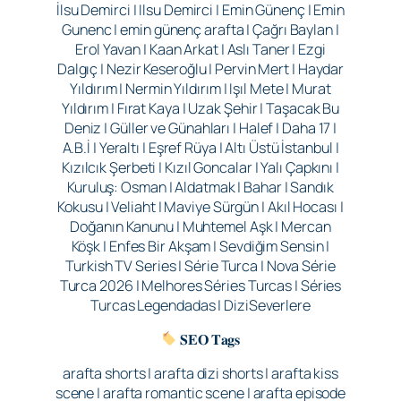
İlsu Demirci | Ilsu Demirci | Emin Günenç | Emin
Gunenc | emin günenç arafta | Çağrı Baylan |
Erol Yavan | Kaan Arkat | Aslı Taner | Ezgi
Dalgıç | Nezir Keseroğlu | Pervin Mert | Haydar
Yıldırım | Nermin Yıldırım | Işıl Mete | Murat
Yıldırım | Fırat Kaya | Uzak Şehir | Taşacak Bu
Deniz | Güller ve Günahları | Halef | Daha 17 |
A.B.İ | Yeraltı | Eşref Rüya | Altı Üstü İstanbul |
Kızılcık Şerbeti | Kızıl Goncalar | Yalı Çapkını |
Kuruluş: Osman | Aldatmak | Bahar | Sandık
Kokusu | Veliaht | Maviye Sürgün | Akıl Hocası |
Doğanın Kanunu | Muhtemel Aşk | Mercan
Köşk | Enfes Bir Akşam | Sevdiğim Sensin |
Turkish TV Series | Série Turca | Nova Série
Turca 2026 | Melhores Séries Turcas | Séries
Turcas Legendadas | DiziSeverlere
𝐒𝐄𝐎 𝐓𝐚𝐠𝐬
arafta shorts | arafta dizi shorts | arafta kiss
scene | arafta romantic scene | arafta episode