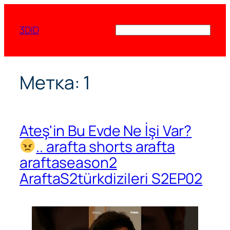
Перейти
к
3DID
Поиск
содержимому
Метка:
1
Ateş'in Bu Evde Ne İşi Var?
.. arafta shorts arafta
araftaseason2
AraftaS2türkdizileri S2EP02