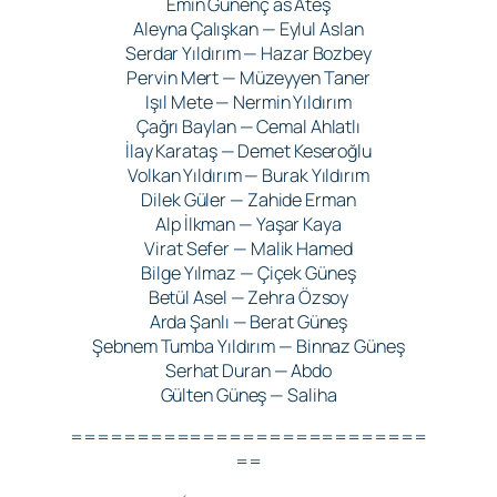
Emin Günenç as Ateş
Aleyna Çalışkan — Eylul Aslan
Serdar Yıldırım — Hazar Bozbey
Pervin Mert — Müzeyyen Taner
Işıl Mete — Nermin Yıldırım
Çağrı Baylan — Cemal Ahlatlı
İlay Karataş — Demet Keseroğlu
Volkan Yıldırım — Burak Yıldırım
Dilek Güler — Zahide Erman
Alp İlkman — Yaşar Kaya
Virat Sefer — Malik Hamed
Bilge Yılmaz — Çiçek Güneş
Betül Asel — Zehra Özsoy
Arda Şanlı — Berat Güneş
Şebnem Tumba Yıldırım — Binnaz Güneş
Serhat Duran — Abdo
Gülten Güneş — Saliha
===========================
==