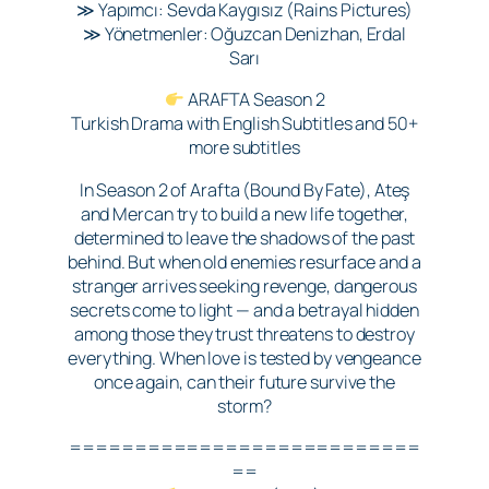
≫ Yapımcı: Sevda Kaygısız (Rains Pictures)
≫ Yönetmenler: Oğuzcan Denizhan, Erdal
Sarı
ARAFTA Season 2
Turkish Drama with English Subtitles and 50+
more subtitles
In Season 2 of Arafta (Bound By Fate), Ateş
and Mercan try to build a new life together,
determined to leave the shadows of the past
behind. But when old enemies resurface and a
stranger arrives seeking revenge, dangerous
secrets come to light — and a betrayal hidden
among those they trust threatens to destroy
everything. When love is tested by vengeance
once again, can their future survive the
storm?
===========================
==