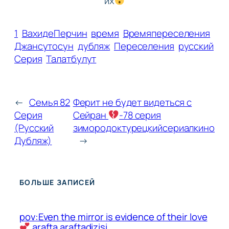
их
1
ВахидеПерчин
время
Времяпереселения
Джансутосун
дубляж
Переселения
русский
Серия
Талатбулут
←
Семья 82
Ферит не будет видеться с
Серия
Сейран
-78 серия
(Русский
зимородоктурецкийсериалкино
Дубляж)
→
БОЛЬШЕ ЗАПИСЕЙ
pov:Even the mirror is evidence of their love
arafta araftadizisi