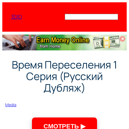
Перейти
к
3DID
Поиск
содержимому
✖
Время Переселения 1
Серия (Русский
Дубляж)
Media
СМОТРЕТЬ ▶