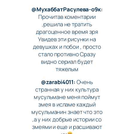
@МухаббатРасулева-о9к:
Прочитав коментарии
,решила не тратить
драгоценное время зря
Увидев эти рисунки на
девушках и побои , просто
стало противно Сразу
видно сериал будет
тяжелым
@zarabi4011:
Очень
странная у них культура
мусульмане меня поймут
змея в исламе каждый
мусульманин знает что это
,а у них добрые истории со
змеями и еще и расшивают