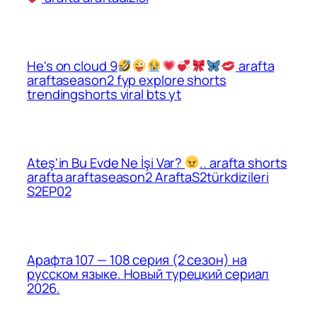
He's on cloud 9
arafta
araftaseason2 fyp explore shorts
trendingshorts viral bts yt
Ateş'in Bu Evde Ne İşi Var?
.. arafta shorts
arafta araftaseason2 AraftaS2türkdizileri
S2EP02
Арафта 107 — 108 серия (2 сезон) на
русском языке. Новый турецкий сериал
2026.