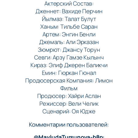
Актерский Состав:
Дженнет: Вахиде Перчин
Йылмаз: Талат Булут
Ханым: Тильбе Саран
Артем: Энгин Бенли
Джемаль: Али Эрказан
Зюмрют: Джансу Торун
Севги: Арзу Гамзе Кылынч
Кираз: Элиф Джерен Баликчи
Емин: Гюркан Гюнал
Продюсерская Компания: Лимон
Фильм
Продюсер: Хайри Аслан
Режиссер: Вели Челик
Сценарий: Оя Юдже
Комментарии пользователей:
@MavludaTursunova-b8p: