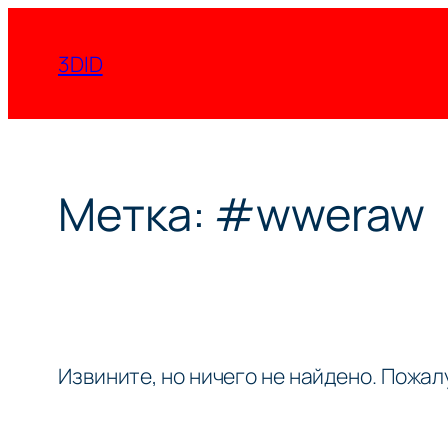
Перейти
к
3DID
содержимому
Метка:
#wweraw
Извините, но ничего не найдено. Пожа