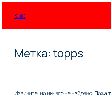
Перейти
к
3DID
содержимому
Метка:
topps
Извините, но ничего не найдено. Пожа