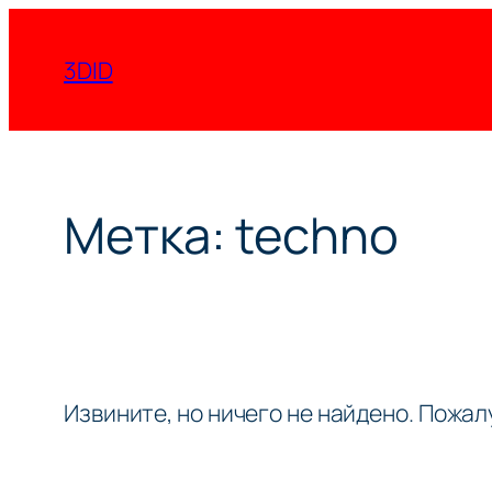
Перейти
к
3DID
содержимому
Метка:
techno
Извините, но ничего не найдено. Пожа