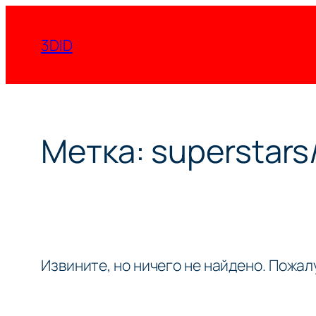
Перейти
к
3DID
содержимому
Метка:
superstars/
Извините, но ничего не найдено. Пожа