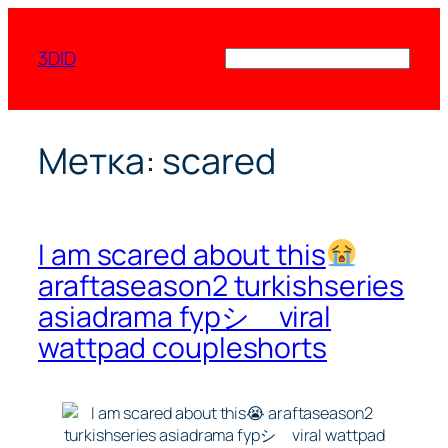
Перейти
к
3DID
Поиск
содержимому
Метка:
scared
I am scared about this
araftaseason2 turkishseries
asiadrama fypシ゚viral
wattpad coupleshorts