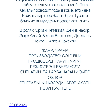
тайну, стоящую за его аварией. Пока
Кемаль проводит годы в коме, его жена
Рейхан, партнер Ведат, брат Туран и
близкие вынуждены продолжать жить.
В ролях: Эркан Петеккая, Дениз Чакир,
Эмре Кинай, Бегюм Биргорен, Джемаль
Токташ, Алтан Эркекли
ЖАНР: ДРАМА
ПРОИЗВОДСТВО: GOLD FILM
ПРОДЮСЕРЫ: ФАРУК ТУРГУТ
РЕЖИССЕР: ШЕБНЕМ УСЛУ
СЦЕНАРИЙ: БАШАР БАШАРАН И ЭМРЕ
ОЗДЮР
ГЕНЕРАЛЬНЫЙ КООРДИНАТОР: АХСЕН
ТЮЗУН БАЛТЕПЕ
29.06.2026