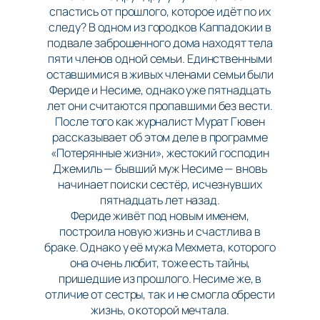
спастись от прошлого, которое идёт по их
следу? В одном из городков Каппадокии в
подвале заброшенного дома находят тела
пяти членов одной семьи. Единственными
оставшимися в живых членами семьи были
Фериде и Несиме, однако уже пятнадцать
лет они считаются пропавшими без вести.
После того как журналист Мурат Гювен
рассказывает об этом деле в программе
«Потерянные жизни», жестокий господин
Джемиль — бывший муж Несиме — вновь
начинает поиски сестёр, исчезнувших
пятнадцать лет назад.
Фериде живёт под новым именем,
построила новую жизнь и счастлива в
браке. Однако у её мужа Мехмета, которого
она очень любит, тоже есть тайны,
пришедшие из прошлого. Несиме же, в
отличие от сестры, так и не смогла обрести
жизнь, о которой мечтала.