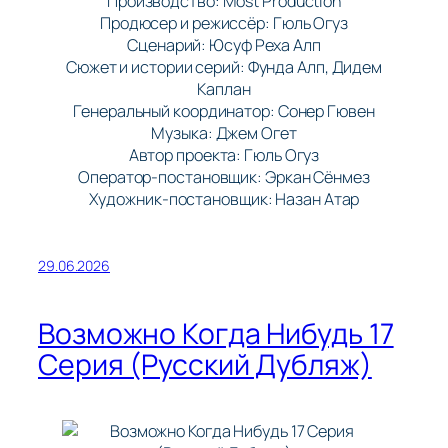
Производство: Most Production
Продюсер и режиссёр: Гюль Огуз
Сценарий: Юсуф Реха Алп
Сюжет и истории серий: Фунда Алп, Дидем
Каплан
Генеральный координатор: Сонер Гювен
Музыка: Джем Огет
Автор проекта: Гюль Огуз
Оператор-постановщик: Эркан Сёнмез
Художник-постановщик: Назан Атар
29.06.2026
Возможно Когда Нибудь 17
Серия (Русский Дубляж)