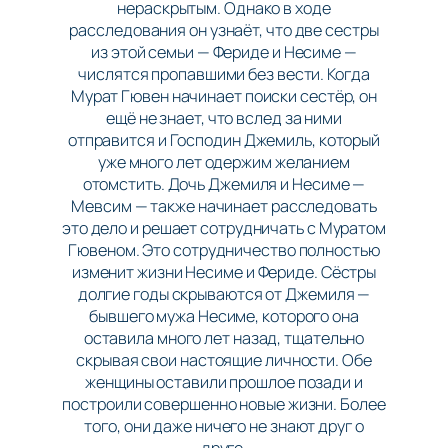
нераскрытым. Однако в ходе
расследования он узнаёт, что две сестры
из этой семьи — Фериде и Несиме —
числятся пропавшими без вести. Когда
Мурат Гювен начинает поиски сестёр, он
ещё не знает, что вслед за ними
отправится и Господин Джемиль, который
уже много лет одержим желанием
отомстить. Дочь Джемиля и Несиме —
Мевсим — также начинает расследовать
это дело и решает сотрудничать с Муратом
Гювеном. Это сотрудничество полностью
изменит жизни Несиме и Фериде. Сёстры
долгие годы скрываются от Джемиля —
бывшего мужа Несиме, которого она
оставила много лет назад, тщательно
скрывая свои настоящие личности. Обе
женщины оставили прошлое позади и
построили совершенно новые жизни. Более
того, они даже ничего не знают друг о