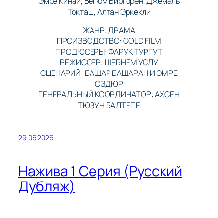
Эмре Кинай, Бегюм Биргорен, Джемаль
Токташ, Алтан Эркекли
ЖАНР: ДРАМА
ПРОИЗВОДСТВО: GOLD FILM
ПРОДЮСЕРЫ: ФАРУК ТУРГУТ
РЕЖИССЕР: ШЕБНЕМ УСЛУ
СЦЕНАРИЙ: БАШАР БАШАРАН И ЭМРЕ
ОЗДЮР
ГЕНЕРАЛЬНЫЙ КООРДИНАТОР: АХСЕН
ТЮЗУН БАЛТЕПЕ
29.06.2026
Нажива 1 Серия (Русский
Дубляж)