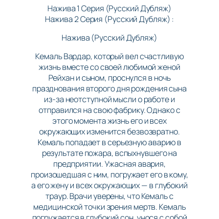
Нажива 1 Серия (Русский Дубляж)
Нажива 2 Серия (Русский Дубляж) :
Нажива (Русский Дубляж)
Кемаль Вардар, который вел счастливую
жизнь вместе со своей любимой женой
Рейхан и сыном, проснулся в ночь
празднования второго дня рождения сына
из-за неотступной мысли о работе и
отправился на свою фабрику. Однако с
этого момента жизнь его и всех
окружающих изменится безвозвратно.
Кемаль попадает в серьезную аварию в
результате пожара, вспыхнувшего на
предприятии. Ужасная авария,
произошедшая с ним, погружает его в кому,
а его жену и всех окружающих — в глубокий
траур. Врачи уверены, что Кемаль с
медицинской точки зрения мертв. Кемаль
погружается в глубокий сон, унося с собой