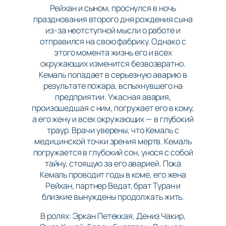
Рейхан и сыном, проснулся в ночь
празднования второго дня рождения сына
из-за неотступной мысли о работе и
отправился на свою фабрику. Однако с
этого момента жизнь его и всех
окружающих изменится безвозвратно.
Кемаль попадает в серьезную аварию в
результате пожара, вспыхнувшего на
предприятии. Ужасная авария,
произошедшая с ним, погружает его в кому,
а его жену и всех окружающих — в глубокий
траур. Врачи уверены, что Кемаль с
медицинской точки зрения мертв. Кемаль
погружается в глубокий сон, унося с собой
тайну, стоящую за его аварией. Пока
Кемаль проводит годы в коме, его жена
Рейхан, партнер Ведат, брат Туран и
близкие вынуждены продолжать жить.
В ролях: Эркан Петеккая, Дениз Чакир,