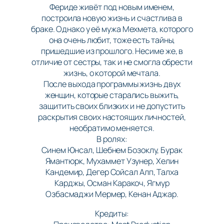
Фериде живёт под новым именем,
построила новую жизнь и счастлива в
браке. Однако у её мужа Мехмета, которого
она очень любит, тоже есть тайны,
пришедшие из прошлого. Несиме же, в
отличие от сестры, так и не смогла обрести
жизнь, о которой мечтала.
После выхода программы жизнь двух
женщин, которые старались выжить,
защитить своих близких и не допустить
раскрытия своих настоящих личностей,
необратимо меняется.
В ролях:
Синем Юнсал, Шебнем Бозоклу, Бурак
Ямантюрк, Мухаммет Узунер, Хелин
Кандемир, Дегер Сойсал Алп, Талха
Карджы, Осман Каракоч, Ягмур
Озбасмаджи Мермер, Кенан Аджар.
Кредиты: