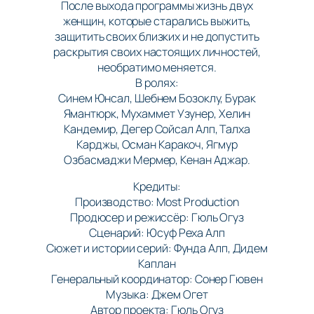
После выхода программы жизнь двух
женщин, которые старались выжить,
защитить своих близких и не допустить
раскрытия своих настоящих личностей,
необратимо меняется.
В ролях:
Синем Юнсал, Шебнем Бозоклу, Бурак
Ямантюрк, Мухаммет Узунер, Хелин
Кандемир, Дегер Сойсал Алп, Талха
Карджы, Осман Каракоч, Ягмур
Озбасмаджи Мермер, Кенан Аджар.
Кредиты:
Производство: Most Production
Продюсер и режиссёр: Гюль Огуз
Сценарий: Юсуф Реха Алп
Сюжет и истории серий: Фунда Алп, Дидем
Каплан
Генеральный координатор: Сонер Гювен
Музыка: Джем Огет
Автор проекта: Гюль Огуз