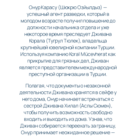
Онур Карасу (Шюкрю Озйылдыз) —
успешный агент разведки, который в
молодом возрасте получил повышение до
должности начальника отдела и уже
некоторое время преследует Дживана
Корала (Тугрул Тюлек), владельца
крупнейшей ювелирной компании Турции.
Используя компанию Koral Mücevherat как
прикрытие для грязных дел, Дживан
является представителем международной
преступной организации в Турции.
Полагая, что документы о незаконной
деятельности Дживана хранятся в сейфе у
него дома, Онур начинает встречаться с
сестрой Дживана Хилал (Аслы Сюмен),
чтобы получить возможность свободно
входить и выходить из дома. Узнав, что
Дживан собирается переехать за границу,
Онур принимает неожиданное решение —