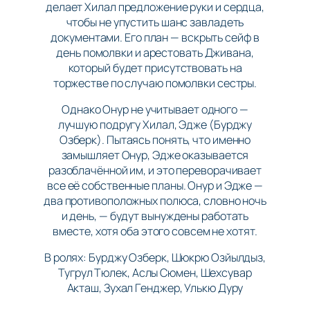
делает Хилал предложение руки и сердца,
чтобы не упустить шанс завладеть
документами. Его план — вскрыть сейф в
день помолвки и арестовать Дживана,
который будет присутствовать на
торжестве по случаю помолвки сестры.
Однако Онур не учитывает одного —
лучшую подругу Хилал, Эдже (Бурджу
Озберк). Пытаясь понять, что именно
замышляет Онур, Эдже оказывается
разоблачённой им, и это переворачивает
все её собственные планы. Онур и Эдже —
два противоположных полюса, словно ночь
и день, — будут вынуждены работать
вместе, хотя оба этого совсем не хотят.
В ролях: Бурджу Озберк, Шюкрю Озйылдыз,
Тугрул Тюлек, Аслы Сюмен, Шехсувар
Акташ, Зухал Генджер, Улькю Дуру