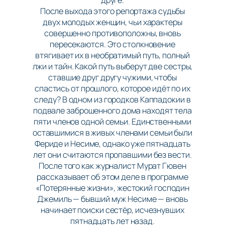
друге.
После выхода этого репортажа судьбы
двух молодых женщин, чьи характеры
совершенно противоположны, вновь
пересекаются. Это столкновение
втягивает их в необратимый путь, полный
лжи и тайн. Какой путь выберут две сестры,
ставшие друг другу чужими, чтобы
спастись от прошлого, которое идёт по их
следу? В одном из городков Каппадокии в
подвале заброшенного дома находят тела
пяти членов одной семьи. Единственными
оставшимися в живых членами семьи были
Фериде и Несиме, однако уже пятнадцать
лет они считаются пропавшими без вести.
После того как журналист Мурат Гювен
рассказывает об этом деле в программе
«Потерянные жизни», жестокий господин
Джемиль — бывший муж Несиме — вновь
начинает поиски сестёр, исчезнувших
пятнадцать лет назад.