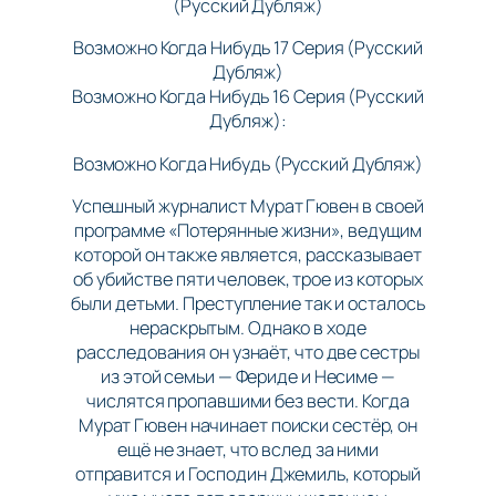
Возможно Когда Нибудь 17 Серия (Русский
Дубляж)
Возможно Когда Нибудь 16 Серия (Русский
Дубляж):
Возможно Когда Нибудь (Русский Дубляж)
Успешный журналист Мурат Гювен в своей
программе «Потерянные жизни», ведущим
которой он также является, рассказывает
об убийстве пяти человек, трое из которых
были детьми. Преступление так и осталось
нераскрытым. Однако в ходе
расследования он узнаёт, что две сестры
из этой семьи — Фериде и Несиме —
числятся пропавшими без вести. Когда
Мурат Гювен начинает поиски сестёр, он
ещё не знает, что вслед за ними
отправится и Господин Джемиль, который