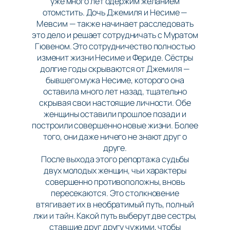
уже много лет одержим желанием
отомстить. Дочь Джемиля и Несиме —
Мевсим — также начинает расследовать
это дело и решает сотрудничать с Муратом
Гювеном. Это сотрудничество полностью
изменит жизни Несиме и Фериде. Сёстры
долгие годы скрываются от Джемиля —
бывшего мужа Несиме, которого она
оставила много лет назад, тщательно
скрывая свои настоящие личности. Обе
женщины оставили прошлое позади и
построили совершенно новые жизни. Более
того, они даже ничего не знают друг о
друге.
После выхода этого репортажа судьбы
двух молодых женщин, чьи характеры
совершенно противоположны, вновь
пересекаются. Это столкновение
втягивает их в необратимый путь, полный
лжи и тайн. Какой путь выберут две сестры,
ставшие друг другу чужими, чтобы