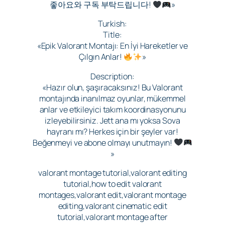
좋아요와 구독 부탁드립니다!
»
Turkish:
Title:
«Epik Valorant Montajı: En İyi Hareketler ve
Çılgın Anlar!
»
Description:
«Hazır olun, şaşıracaksınız! Bu Valorant
montajında inanılmaz oyunlar, mükemmel
anlar ve etkileyici takım koordinasyonunu
izleyebilirsiniz. Jett ana mı yoksa Sova
hayranı mı? Herkes için bir şeyler var!
Beğenmeyi ve abone olmayı unutmayın!
»
valorant montage tutorial,valorant editing
tutorial,how to edit valorant
montages,valorant edit,valorant montage
editing,valorant cinematic edit
tutorial,valorant montage after