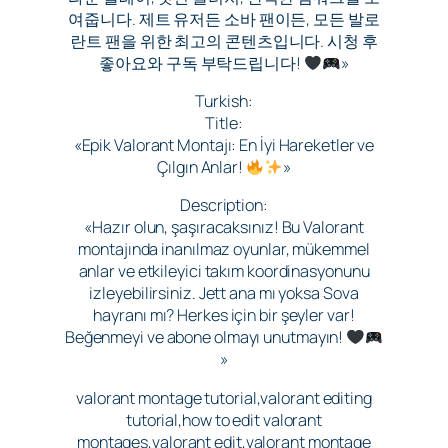
여줍니다. 제트 유저든 소바 팬이든, 모든 발로
란트 팬을 위한 최고의 콘텐츠입니다. 시청 후
좋아요와 구독 부탁드립니다!
»
Turkish:
Title:
«Epik Valorant Montajı: En İyi Hareketler ve
Çılgın Anlar!
»
Description:
«Hazır olun, şaşıracaksınız! Bu Valorant
montajında inanılmaz oyunlar, mükemmel
anlar ve etkileyici takım koordinasyonunu
izleyebilirsiniz. Jett ana mı yoksa Sova
hayranı mı? Herkes için bir şeyler var!
Beğenmeyi ve abone olmayı unutmayın!
»
valorant montage tutorial,valorant editing
tutorial,how to edit valorant
montages,valorant edit,valorant montage