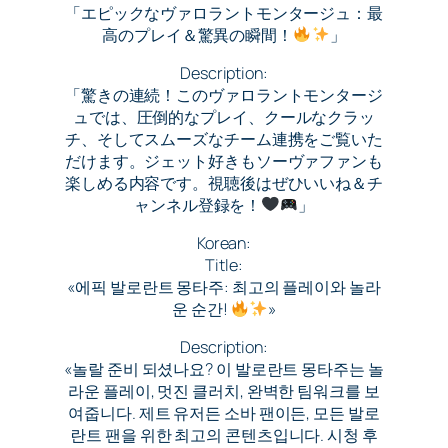
「エピックなヴァロラントモンタージュ：最
高のプレイ＆驚異の瞬間！
」
Description:
「驚きの連続！このヴァロラントモンタージ
ュでは、圧倒的なプレイ、クールなクラッ
チ、そしてスムーズなチーム連携をご覧いた
だけます。ジェット好きもソーヴァファンも
楽しめる内容です。視聴後はぜひいいね＆チ
ャンネル登録を！
」
Korean:
Title:
«에픽 발로란트 몽타주: 최고의 플레이와 놀라
운 순간!
»
Description:
«놀랄 준비 되셨나요? 이 발로란트 몽타주는 놀
라운 플레이, 멋진 클러치, 완벽한 팀워크를 보
여줍니다. 제트 유저든 소바 팬이든, 모든 발로
란트 팬을 위한 최고의 콘텐츠입니다. 시청 후