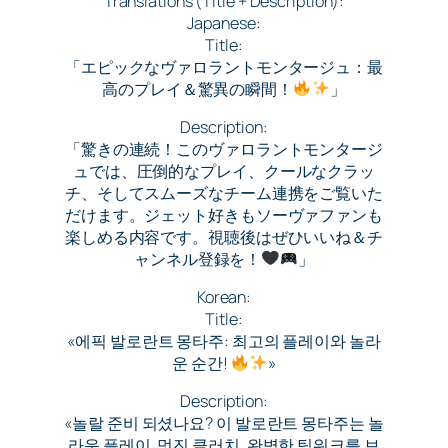
Translations (Title + Description):
Japanese:
Title:
「エピックなヴァロラントモンタージュ：最
高のプレイ＆驚異の瞬間！
」
Description:
「驚きの連続！このヴァロラントモンタージ
ュでは、圧倒的なプレイ、クールなクラッ
チ、そしてスムーズなチーム連携をご覧いた
だけます。ジェット好きもソーヴァファンも
楽しめる内容です。視聴後はぜひいいね＆チ
ャンネル登録を！
」
Korean:
Title:
«에픽 발로란트 몽타주: 최고의 플레이와 놀라
운 순간!
»
Description:
«놀랄 준비 되셨나요? 이 발로란트 몽타주는 놀
라운 플레이, 멋진 클러치, 완벽한 팀워크를 보