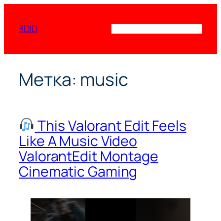
Перейти
к
3DID
Поиск
содержимому
Метка:
music
This Valorant Edit Feels
Like A Music Video
ValorantEdit Montage
Cinematic Gaming