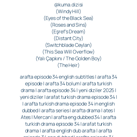
@kuma.dizisi
(Windy Hill)
(Eyes of the Black Sea)
(Roses and Sins)
(Eşref’s Dream)
(Distant City)
(Switchblade Ceylan)
(This Sea Will Overflow)
(Yalı Çapkını / The Golden Boy)
(The Heir)
arafta episode 34 english subtitles | arafta 34
episode | arafta 34 bolum | arafta turkish
drama | arafta episode 34 | yeni diziler 2025 |
yeni diziler | arafat turkish drama episode 34 |
| arafta turkish drama episode 34 in english
dubbed | arafta series | arafta drama | ates |
Ates | Mercan | arafta eng dubbed 34 | arafta
turkish drama episode 34 | arafat turkish
drama | arafta english dub arafta | arafta