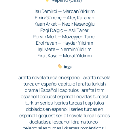
Reparto (Cast):
Isu Demirci — Mercan Yıldırım
Emin Günenç — Ateş Karahan
Kaan Arkat — Nezir Keseroğlu
Ezgi Dalgıç — Aslı Taner
Pervin Mert — Müzeyyen Taner
Erol Yavan — Haydar Yıldırım
Işıl Mete — Nermin Yıldırım
Fırat Kaya — Murat Yıldırım
𝐭𝐚𝐠𝐬
arafta novela turca en español | arafta novela
turca en español capitulo | arafta turkish
drama | Español | capitulos | arafta | trm
espanol | goquest espanol | novelas turcas |
turkish series | series turcas | capitulos
doblados en espanol | series turcas en
español | goquest serie | novela turca | series
dobladas al espanol | drama turco |
telenovelas turcas | dramas románticos |