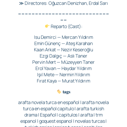
≫ Directores: Oğuzcan Denizhan, Erdal Sarı
===========================
==
Reparto (Cast):
Isu Demirci — Mercan Yıldırım
Emin Günenç — Ateş Karahan
Kaan Arkat — Nezir Keseroğlu
Ezgi Dalgıç — Aslı Taner
Pervin Mert — Müzeyyen Taner
Erol Yavan — Haydar Yıldırım
Işıl Mete — Nermin Yıldırım
Fırat Kaya — Murat Yıldırım
𝐭𝐚𝐠𝐬
arafta novela turca en español | arafta novela
turca en español capitulo | arafta turkish
drama | Español | capitulos | arafta | trm
espanol | goquest espanol | novelas turcas |