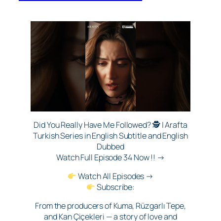
Did You Really Have Me Followed? 🕵️ | Arafta
Turkish Series in English Subtitle and English
Dubbed
Watch Full Episode 34 Now !! →
Watch All Episodes →
Subscribe:
From the producers of Kuma, Rüzgarlı Tepe,
and Kan Çiçekleri — a story of love and