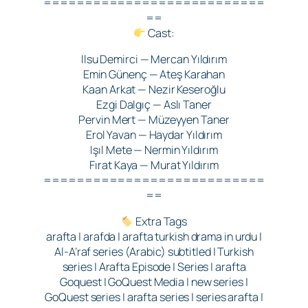
===========================
==
Cast:
Ilsu Demirci — Mercan Yıldırım
Emin Günenç — Ateş Karahan
Kaan Arkat — Nezir Keseroğlu
Ezgi Dalgıç — Aslı Taner
Pervin Mert — Müzeyyen Taner
Erol Yavan — Haydar Yıldırım
Işıl Mete — Nermin Yıldırım
Fırat Kaya — Murat Yıldırım
===========================
==
Extra Tags
arafta | arafda | arafta turkish drama in urdu |
Al-A’raf series (Arabic) subtitled | Turkish
series | Arafta Episode | Series | arafta
Goquest | GoQuest Media | new series |
GoQuest series | arafta series | series arafta |