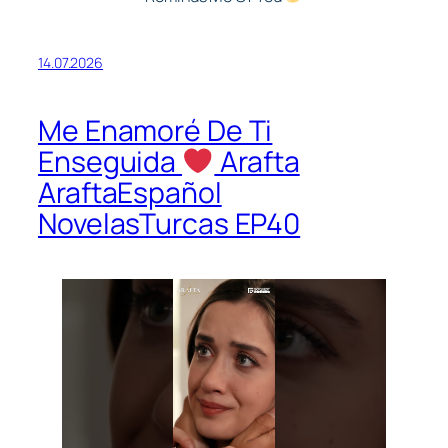
14.07.2026
Me Enamoré De Ti
Enseguida
Arafta
AraftaEspañol
NovelasTurcas EP40