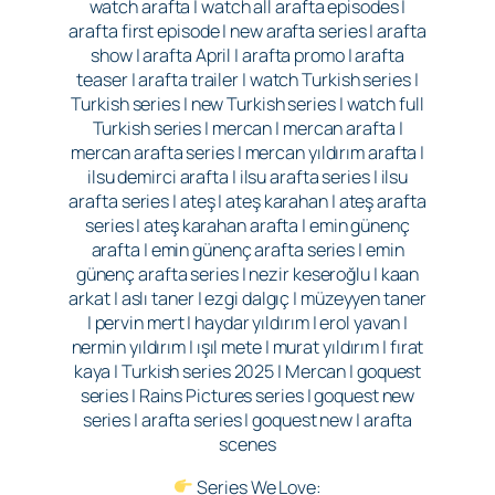
watch arafta | watch all arafta episodes |
arafta first episode | new arafta series | arafta
show | arafta April | arafta promo | arafta
teaser | arafta trailer | watch Turkish series |
Turkish series | new Turkish series | watch full
Turkish series | mercan | mercan arafta |
mercan arafta series | mercan yıldırım arafta |
ilsu demirci arafta | ilsu arafta series | ilsu
arafta series | ateş | ateş karahan | ateş arafta
series | ateş karahan arafta | emin günenç
arafta | emin günenç arafta series | emin
günenç arafta series | nezir keseroğlu | kaan
arkat | aslı taner | ezgi dalgıç | müzeyyen taner
| pervin mert | haydar yıldırım | erol yavan |
nermin yıldırım | ışıl mete | murat yıldırım | fırat
kaya | Turkish series 2025 | Mercan | goquest
series | Rains Pictures series | goquest new
series | arafta series | goquest new | arafta
scenes
Series We Love: