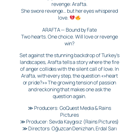
revenge: Arafta.
She swore revenge… but her eyes whispered
love.
ARAFTA — Bound by Fate
Two hearts. One choice. Will love or revenge
win?
Set against the stunning backdrop of Turkey’s
landscapes, Arafta tells a story where the fire
of anger collides with the silent call of love. In
Arafta, with every step, the question «»heart
or pride?»» The growing tension of passion
and reckoning that makes one ask the
question again.
≫ Producers: GoQuest Media & Rains
Pictures
≫ Producer: Sevda Kaygısız (Rains Pictures)
≫ Directors: Oğuzcan Denizhan, Erdal Sarı