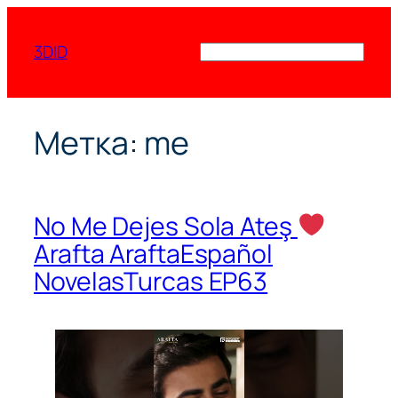
Перейти
к
3DID
Поиск
содержимому
Метка:
me
No Me Dejes Sola Ateş
Arafta AraftaEspañol
NovelasTurcas EP63