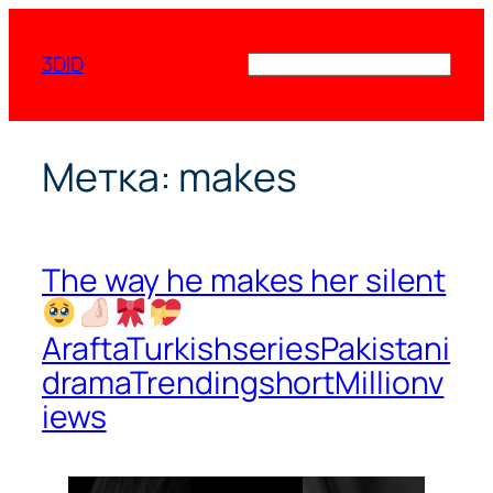
Перейти
к
3DID
Поиск
содержимому
Метка:
makes
The way he makes her silent
AraftaTurkishseriesPakistani
dramaTrendingshortMillionv
iews