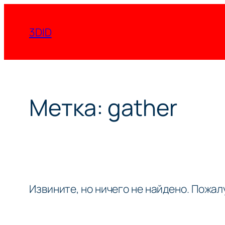
Перейти
к
3DID
содержимому
Метка:
gather
Извините, но ничего не найдено. Пожа