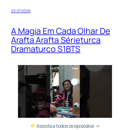
23.07.2026
A Magia Em Cada Olhar De
Arafta Arafta Sérieturca
Dramaturco S1BTS
Assista a todos os episódios →