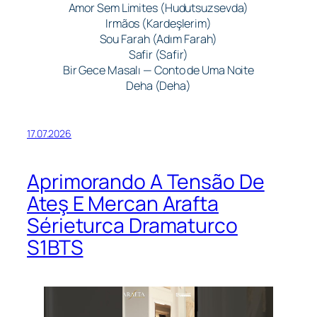
Amor Sem Limites (Hudutsuzsevda)
Irmãos (Kardeşlerim)
Sou Farah (Adım Farah)
Safir (Safir)
Bir Gece Masalı — Conto de Uma Noite
Deha (Deha)
17.07.2026
Aprimorando A Tensão De
Ateş E Mercan Arafta
Sérieturca Dramaturco
S1BTS