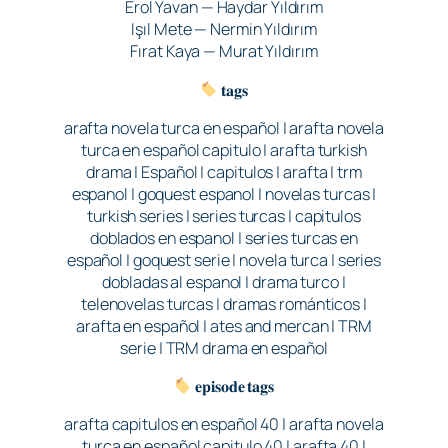
Erol Yavan — Haydar Yıldırım
Işıl Mete — Nermin Yıldırım
Fırat Kaya — Murat Yıldırım
𝐭𝐚𝐠𝐬
arafta novela turca en español | arafta novela
turca en español capitulo | arafta turkish
drama | Español | capitulos | arafta | trm
espanol | goquest espanol | novelas turcas |
turkish series | series turcas | capitulos
doblados en espanol | series turcas en
español | goquest serie | novela turca | series
dobladas al espanol | drama turco |
telenovelas turcas | dramas románticos |
arafta en español | ates and mercan | TRM
serie | TRM drama en español
𝐞𝐩𝐢𝐬𝐨𝐝𝐞 𝐭𝐚𝐠𝐬
arafta capitulos en español 40 | arafta novela
turca en español capitulo 40 | arafta 40 |