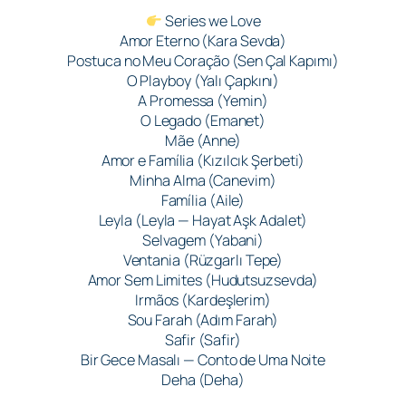
Series we Love
Amor Eterno (Kara Sevda)
Postuca no Meu Coração (Sen Çal Kapımı)
O Playboy (Yalı Çapkını)
A Promessa (Yemin)
O Legado (Emanet)
Mãe (Anne)
Amor e Família (Kızılcık Şerbeti)
Minha Alma (Canevim)
Família (Aile)
Leyla (Leyla — Hayat Aşk Adalet)
Selvagem (Yabani)
Ventania (Rüzgarlı Tepe)
Amor Sem Limites (Hudutsuzsevda)
Irmãos (Kardeşlerim)
Sou Farah (Adım Farah)
Safir (Safir)
Bir Gece Masalı — Conto de Uma Noite
Deha (Deha)