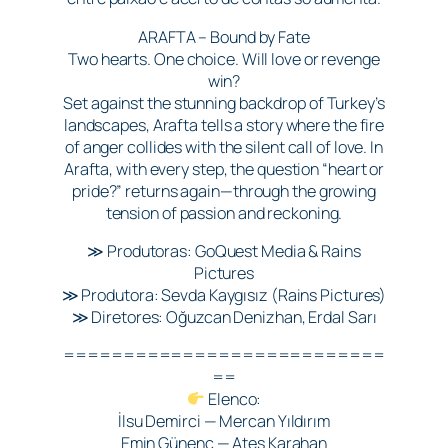
ARAFTA – Bound by Fate
Two hearts. One choice. Will love or revenge
win?
Set against the stunning backdrop of Turkey’s
landscapes, Arafta tells a story where the fire
of anger collides with the silent call of love. In
Arafta, with every step, the question “heart or
pride?” returns again—through the growing
tension of passion and reckoning.
≫ Produtoras: GoQuest Media & Rains
Pictures
≫ Produtora: Sevda Kaygısız (Rains Pictures)
≫ Diretores: Oğuzcan Denizhan, Erdal Sarı
===========================
==
Elenco:
İlsu Demirci — Mercan Yıldırım
Emin Günenç — Ateş Karahan