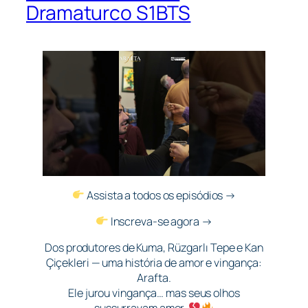
Dramaturco S1BTS
Assista a todos os episódios →
Inscreva-se agora →
Dos produtores de Kuma, Rüzgarlı Tepe e Kan
Çiçekleri — uma história de amor e vingança:
Arafta.
Ele jurou vingança… mas seus olhos
sussurravam amor.