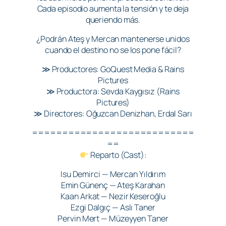
Cada episodio aumenta la tensión y te deja
queriendo más.
¿Podrán Ateş y Mercan mantenerse unidos
cuando el destino no se los pone fácil?
≫ Productores: GoQuest Media & Rains
Pictures
≫ Productora: Sevda Kaygısız (Rains
Pictures)
≫ Directores: Oğuzcan Denizhan, Erdal Sarı
===========================
==
Reparto (Cast):
Isu Demirci — Mercan Yıldırım
Emin Günenç — Ateş Karahan
Kaan Arkat — Nezir Keseroğlu
Ezgi Dalgıç — Aslı Taner
Pervin Mert — Müzeyyen Taner