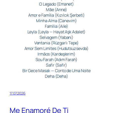
O Legado (Emanet)
Mãe (Anne)
Amor e Família (Kızılcık Şerbeti)
Minha Alma (Canevim)
Família (Aile)
Leyla (Leyla — Hayat Aşk Adalet)
Selvagem (Yabani)
Ventania (Rüzgarlı Tepe)
Amor Sem Limites (Hudutsuzsevda)
Irmãos (Kardeşlerim)
Sou Farah (Adım Farah)
Safir (Safir)
Bir Gece Masalı — Conto de Uma Noite
Deha (Deha)
17.07.2026
Me Enamoré De Ti