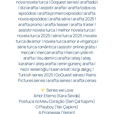
nova novela turca | Goquest series | araftadizi
| diziarafta | assistir arafta | arafta todos os
episódios | arafta primeiro episódio | arafta
novos episódios | arafta série | arafta 2025 |
arafta promo | arafta teaser | arafta trailer |
assistir novela turca | melhor novela turca |
novela turca 2025 | série turca 2025 | novela
turca de amor | novela turca amor e vingança |
série turca romântica | assistir online grátis |
mercan | mercan arafta | mercan yıldırım
arafta | ilsu demirci arafta | ateş | ateş
karahan | ateş arafta | emin günenç arafta |
nezir keseroğlu | kaan arkat | ezgi dalgıç |
Turkish series 2025 | GoQuest series | Rains
Pictures series | arafta series | arafta cenas
Series we Love
Amor Eterno (Kara Sevda)
Postuca no Meu Coração (Sen Çal Kapımı)
O Playboy (Yalı Çapkını)
A Promessa (Yemin)