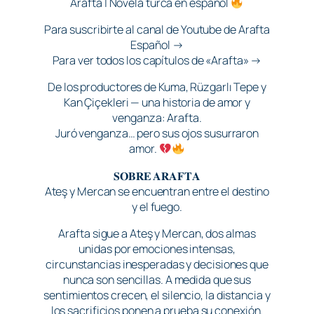
Arafta | Novela turca en español
Para suscribirte al canal de Youtube de Arafta
Español →
Para ver todos los capítulos de «Arafta» →
De los productores de Kuma, Rüzgarlı Tepe y
Kan Çiçekleri — una historia de amor y
venganza: Arafta.
Juró venganza… pero sus ojos susurraron
amor.
𝐒𝐎𝐁𝐑𝐄 𝐀𝐑𝐀𝐅𝐓𝐀
Ateş y Mercan se encuentran entre el destino
y el fuego.
Arafta sigue a Ateş y Mercan, dos almas
unidas por emociones intensas,
circunstancias inesperadas y decisiones que
nunca son sencillas. A medida que sus
sentimientos crecen, el silencio, la distancia y
los sacrificios ponen a prueba su conexión.