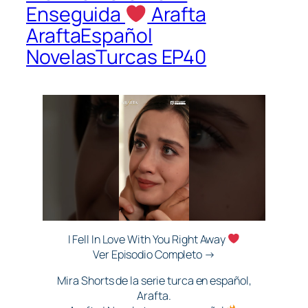
Enseguida
Arafta
AraftaEspañol
NovelasTurcas EP40
I Fell In Love With You Right Away
Ver Episodio Completo →
Mira Shorts de la serie turca en español,
Arafta.