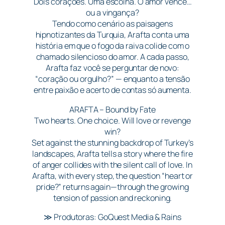
Dois corações. Uma escolha. O amor vence…
ou a vingança?
Tendo como cenário as paisagens
hipnotizantes da Turquia, Arafta conta uma
história em que o fogo da raiva colide com o
chamado silencioso do amor. A cada passo,
Arafta faz você se perguntar de novo:
“coração ou orgulho?” — enquanto a tensão
entre paixão e acerto de contas só aumenta.
ARAFTA – Bound by Fate
Two hearts. One choice. Will love or revenge
win?
Set against the stunning backdrop of Turkey’s
landscapes, Arafta tells a story where the fire
of anger collides with the silent call of love. In
Arafta, with every step, the question “heart or
pride?” returns again—through the growing
tension of passion and reckoning.
≫ Produtoras: GoQuest Media & Rains