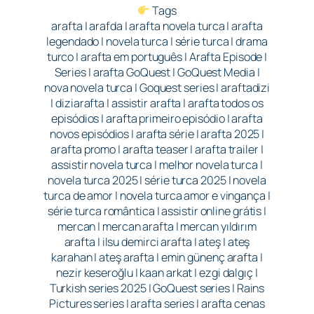
Tags
arafta | arafda | arafta novela turca | arafta
legendado | novela turca | série turca | drama
turco | arafta em português | Arafta Episode |
Series | arafta GoQuest | GoQuest Media |
nova novela turca | Goquest series | araftadizi
| diziarafta | assistir arafta | arafta todos os
episódios | arafta primeiro episódio | arafta
novos episódios | arafta série | arafta 2025 |
arafta promo | arafta teaser | arafta trailer |
assistir novela turca | melhor novela turca |
novela turca 2025 | série turca 2025 | novela
turca de amor | novela turca amor e vingança |
série turca romântica | assistir online grátis |
mercan | mercan arafta | mercan yıldırım
arafta | ilsu demirci arafta | ateş | ateş
karahan | ateş arafta | emin günenç arafta |
nezir keseroğlu | kaan arkat | ezgi dalgıç |
Turkish series 2025 | GoQuest series | Rains
Pictures series | arafta series | arafta cenas