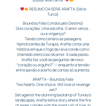
RESUMO DA SÉRIE ARAFTA (Série
Turca)
Bound by Fate (Unidos pelo Destino)
Dois corações. Uma escolha. O amor vence…
ou a vingança?
Tendo como cenário as paisagens
hipnotizantes da Turquia, Arafta conta uma
história em que o fogo da raiva colide com o
chamado silencioso do amor. A cada passo,
Arafta faz você se perguntar de novo:
“coração ou orgulho?” — enquanto a tensão
entre paixão e acerto de contas só aumenta.
ARAFTA – Bound by Fate
Two hearts. One choice. Will love or revenge
win?
Set against the stunning backdrop of Turkey’s
landscapes, Arafta tells a story where the fire
of anger collides with the silent call of love. In