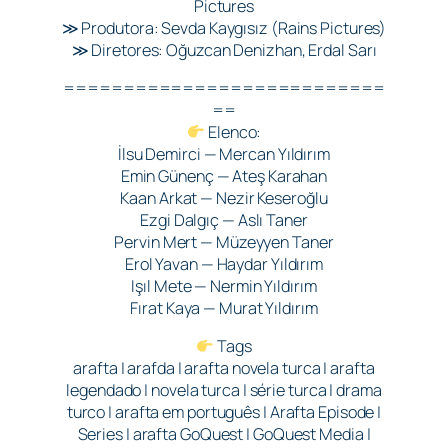
Pictures
≫ Produtora: Sevda Kaygısız (Rains Pictures)
≫ Diretores: Oğuzcan Denizhan, Erdal Sarı
===========================
==
Elenco:
İlsu Demirci — Mercan Yıldırım
Emin Günenç — Ateş Karahan
Kaan Arkat — Nezir Keseroğlu
Ezgi Dalgıç — Aslı Taner
Pervin Mert — Müzeyyen Taner
Erol Yavan — Haydar Yıldırım
Işıl Mete — Nermin Yıldırım
Fırat Kaya — Murat Yıldırım
Tags
arafta | arafda | arafta novela turca | arafta
legendado | novela turca | série turca | drama
turco | arafta em português | Arafta Episode |
Series | arafta GoQuest | GoQuest Media |