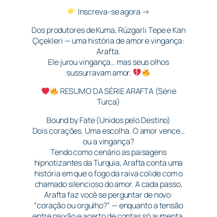
Inscreva-se agora →
Dos produtores de Kuma, Rüzgarlı Tepe e Kan
Çiçekleri — uma história de amor e vingança:
Arafta.
Ele jurou vingança… mas seus olhos
sussurravam amor.
RESUMO DA SÉRIE ARAFTA (Série
Turca)
Bound by Fate (Unidos pelo Destino)
Dois corações. Uma escolha. O amor vence…
ou a vingança?
Tendo como cenário as paisagens
hipnotizantes da Turquia, Arafta conta uma
história em que o fogo da raiva colide com o
chamado silencioso do amor. A cada passo,
Arafta faz você se perguntar de novo:
“coração ou orgulho?” — enquanto a tensão
entre paixão e acerto de contas só aumenta.