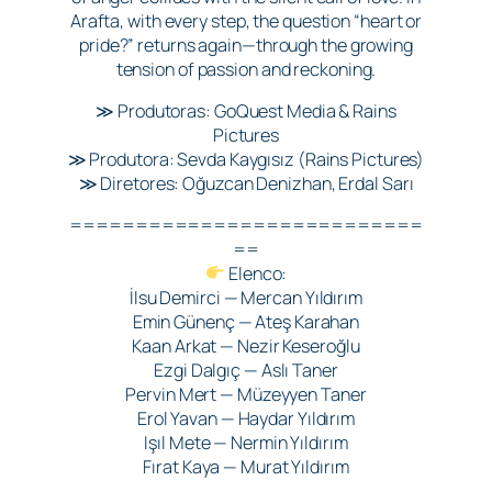
Arafta, with every step, the question “heart or
pride?” returns again—through the growing
tension of passion and reckoning.
≫ Produtoras: GoQuest Media & Rains
Pictures
≫ Produtora: Sevda Kaygısız (Rains Pictures)
≫ Diretores: Oğuzcan Denizhan, Erdal Sarı
===========================
==
Elenco:
İlsu Demirci — Mercan Yıldırım
Emin Günenç — Ateş Karahan
Kaan Arkat — Nezir Keseroğlu
Ezgi Dalgıç — Aslı Taner
Pervin Mert — Müzeyyen Taner
Erol Yavan — Haydar Yıldırım
Işıl Mete — Nermin Yıldırım
Fırat Kaya — Murat Yıldırım