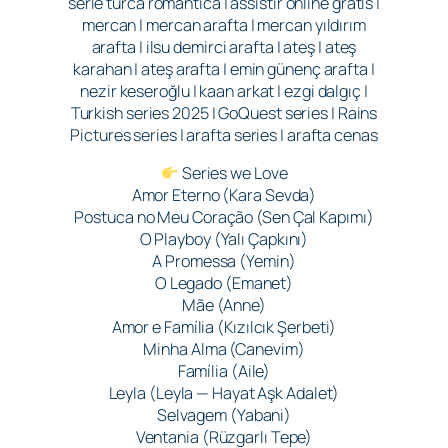
série turca romântica | assistir online grátis |
mercan | mercan arafta | mercan yıldırım
arafta | ilsu demirci arafta | ateş | ateş
karahan | ateş arafta | emin günenç arafta |
nezir keseroğlu | kaan arkat | ezgi dalgıç |
Turkish series 2025 | GoQuest series | Rains
Pictures series | arafta series | arafta cenas
Series we Love
Amor Eterno (Kara Sevda)
Postuca no Meu Coração (Sen Çal Kapımı)
O Playboy (Yalı Çapkını)
A Promessa (Yemin)
O Legado (Emanet)
Mãe (Anne)
Amor e Família (Kızılcık Şerbeti)
Minha Alma (Canevim)
Família (Aile)
Leyla (Leyla — Hayat Aşk Adalet)
Selvagem (Yabani)
Ventania (Rüzgarlı Tepe)