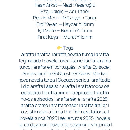
Kaan Arkat — Nezir Keseroğlu
Ezgi Dalgıç — Aslı Taner
Pervin Mert — Müzeyyen Taner
Erol Yavan — Haydar Yıldırım
Işıl Mete — Nermin Yıldırım
Fırat Kaya — Murat Yıldırım
Tags
arafta | arafda | arafta novela turca | arafta
legendado | novela turca | série turca | drama
turco | arafta em português | Arafta Episode |
Series | arafta GoQuest | GoQuest Media |
nova novela turca | Goquest series | araftadizi
| diziarafta | assistir arafta | arafta todos os
episódios | arafta primeiro episódio | arafta
novos episódios | arafta série | arafta 2025 |
arafta promo | arafta teaser | arafta trailer |
assistir novela turca | melhor novela turca |
novela turca 2025 | série turca 2025 | novela
turca de amor | novela turca amor e vingança |