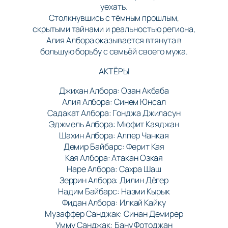
уехать.
Столкнувшись с тёмным прошлым,
скрытыми тайнами и реальностью региона,
Алия Албора оказывается втянута в
большую борьбу с семьёй своего мужа.
АКТЁРЫ
Джихан Албора: Озан Акбаба
Алия Албора: Синем Юнсал
Садакат Албора: Гонджа Джиласун
Эджмель Албора: Мюфит Каяджан
Шахин Албора: Алпер Чанкая
Демир Байбарс: Ферит Кая
Кая Албора: Атакан Озкая
Наре Албора: Сахра Шаш
Зеррин Албора: Дилин Дёгер
Надим Байбарс: Назми Кырык
Фидан Албора: Илкай Кайку
Музаффер Санджак: Синан Демирер
Умму Санджак: Бану Фотоджан