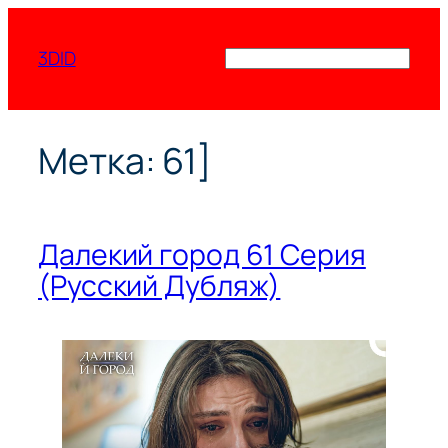
Перейти
к
3DID
Поиск
содержимому
Метка:
61]
Далекий город 61 Серия
(Русский Дубляж)