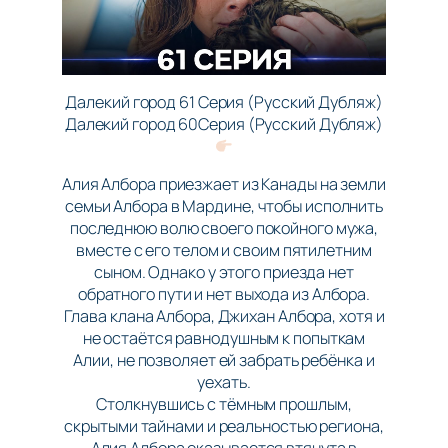
Далекий город 61 Серия (Русский Дубляж)
Далекий город 60Серия (Русский Дубляж)
Алия Албора приезжает из Канады на земли
семьи Албора в Мардине, чтобы исполнить
последнюю волю своего покойного мужа,
вместе с его телом и своим пятилетним
сыном. Однако у этого приезда нет
обратного пути и нет выхода из Албора.
Глава клана Албора, Джихан Албора, хотя и
не остаётся равнодушным к попыткам
Алии, не позволяет ей забрать ребёнка и
уехать.
Столкнувшись с тёмным прошлым,
скрытыми тайнами и реальностью региона,