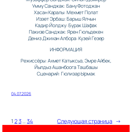
Умму Санджак: Бану Фотоджан
Хасан Каралы: Мехмет Полат
Иззет Эрбаш: Барыш Ялчын
Кадир Йолджу: Бурак Шафак
Пакизе Санджак: Ярен Гюльдекен
Дениз Джихан Албора: Кузей Гезер
ИНФОРМАЦИЯ
Режиссёры: Ахмет Катыксыз, Эмре Айбек,
Йылдыз Ашанбоога Ташбашы
Сценарий: Гюлизар Ырмак
04.07.2026
1
2
3
…
34
Следующая страница
→