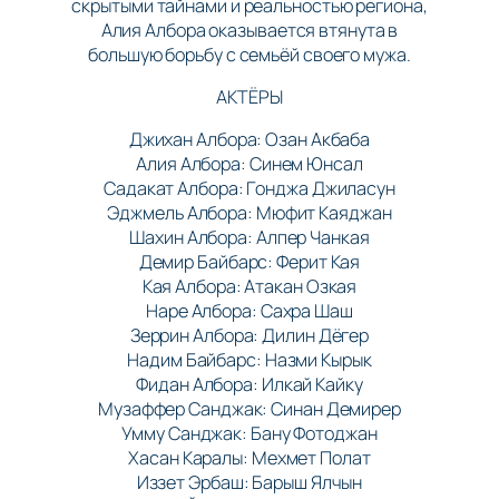
скрытыми тайнами и реальностью региона,
Алия Албора оказывается втянута в
большую борьбу с семьёй своего мужа.
АКТЁРЫ
Джихан Албора: Озан Акбаба
Алия Албора: Синем Юнсал
Садакат Албора: Гонджа Джиласун
Эджмель Албора: Мюфит Каяджан
Шахин Албора: Алпер Чанкая
Демир Байбарс: Ферит Кая
Кая Албора: Атакан Озкая
Наре Албора: Сахра Шаш
Зеррин Албора: Дилин Дёгер
Надим Байбарс: Назми Кырык
Фидан Албора: Илкай Кайку
Музаффер Санджак: Синан Демирер
Умму Санджак: Бану Фотоджан
Хасан Каралы: Мехмет Полат
Иззет Эрбаш: Барыш Ялчын