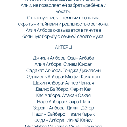
Алии, не позволяет ей забрать ребёнка и
уехать.
Столкнувшись с тёмным прошлым,
скрытыми тайнами и реальностью региона,
Алия Албора оказывается втянута в
большую борьбу с семьёй своего мужа.
АКТЁРЫ
Джихан Албора: Озан Акбаба
Алия Албора: Синем Юнсал
Садакат Албора: Гонджа Джиласун
Эджмель Албора: Мюфит Каяджан
Шахин Албора: Алпер Чанкая
Демир Байбарс: Ферит Кая
Кая Албора: Атакан Озкая
Наре Албора: Сахра Шаш
Зеррин Албора: Дилин Дёгер
Надим Байбарс: Назми Кырык
Фидан Албора: Илкай Кайку
Музаффер Санджак: Синан Демирер