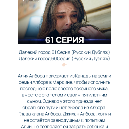
Далекий город 61 Серия (Русский Дубляж)
Далекий город 60Серия (Русский Дубляж)
Алия Албора приезжает из Канады на земли
семьи Албора в Мардине, чтобы исполнить
последнюю волю своего покойного мужа,
вместе с его телом и своим пятилетним
сыном. Однако у этого приезда нет
обратного пути и нет выхода из Албора.
Глава клана Албора, Джихан Албора, хотя и
не остаётся равнодушным к попыткам
Алии, не позволяет ей забрать ребёнка и