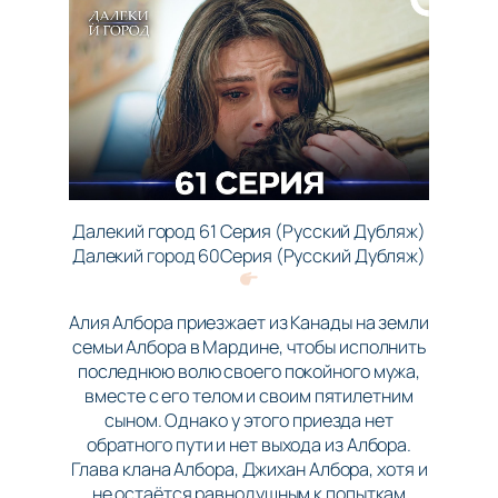
Далекий город 61 Серия (Русский Дубляж)
Далекий город 60Серия (Русский Дубляж)
Алия Албора приезжает из Канады на земли
семьи Албора в Мардине, чтобы исполнить
последнюю волю своего покойного мужа,
вместе с его телом и своим пятилетним
сыном. Однако у этого приезда нет
обратного пути и нет выхода из Албора.
Глава клана Албора, Джихан Албора, хотя и
не остаётся равнодушным к попыткам