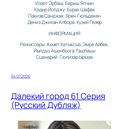
Иззет Эрбаш: Барыш Ялчын
Кадир Йолджу: Бурак Шафак
Пакизе Санджак: Ярен Гюльдекен
Дениз Джихан Албора: Кузей Гезер
ИНФОРМАЦИЯ
Режиссёры: Ахмет Катыксыз, Эмре Айбек,
Йылдыз Ашанбоога Ташбашы
Сценарий: Гюлизар Ырмак
04.07.2026
Далекий город 61 Серия
(Русский Дубляж)