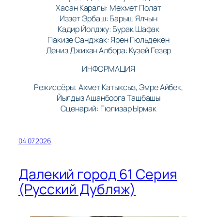
Хасан Каралы: Мехмет Полат
Иззет Эрбаш: Барыш Ялчын
Кадир Йолджу: Бурак Шафак
Пакизе Санджак: Ярен Гюльдекен
Дениз Джихан Албора: Кузей Гезер
ИНФОРМАЦИЯ
Режиссёры: Ахмет Катыксыз, Эмре Айбек,
Йылдыз Ашанбоога Ташбашы
Сценарий: Гюлизар Ырмак
04.07.2026
Далекий город 61 Серия
(Русский Дубляж)