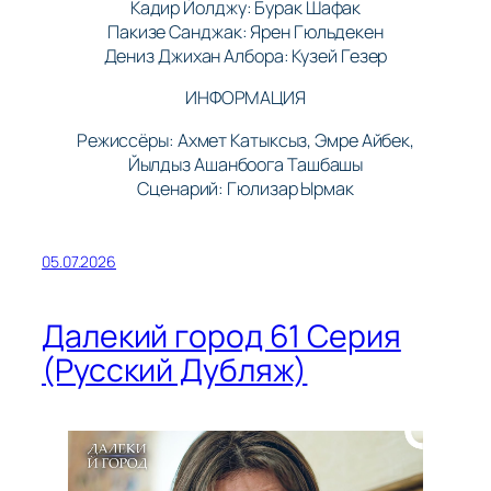
Кадир Йолджу: Бурак Шафак
Пакизе Санджак: Ярен Гюльдекен
Дениз Джихан Албора: Кузей Гезер
ИНФОРМАЦИЯ
Режиссёры: Ахмет Катыксыз, Эмре Айбек,
Йылдыз Ашанбоога Ташбашы
Сценарий: Гюлизар Ырмак
05.07.2026
Далекий город 61 Серия
(Русский Дубляж)