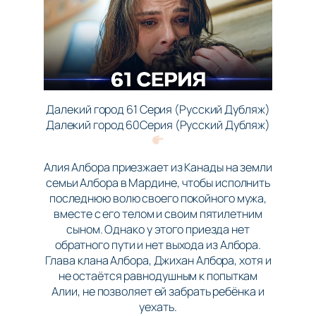
Далекий город 61 Серия (Русский Дубляж)
Далекий город 60Серия (Русский Дубляж)
Алия Албора приезжает из Канады на земли
семьи Албора в Мардине, чтобы исполнить
последнюю волю своего покойного мужа,
вместе с его телом и своим пятилетним
сыном. Однако у этого приезда нет
обратного пути и нет выхода из Албора.
Глава клана Албора, Джихан Албора, хотя и
не остаётся равнодушным к попыткам
Алии, не позволяет ей забрать ребёнка и
уехать.