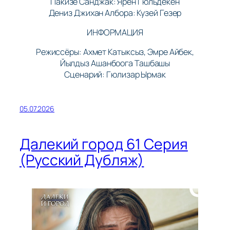
Пакизе Санджак: Ярен Гюльдекен
Дениз Джихан Албора: Кузей Гезер
ИНФОРМАЦИЯ
Режиссёры: Ахмет Катыксыз, Эмре Айбек,
Йылдыз Ашанбоога Ташбашы
Сценарий: Гюлизар Ырмак
05.07.2026
Далекий город 61 Серия
(Русский Дубляж)