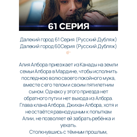
Далекий город 61 Серия (Русский Дубляж)
Далекий город 60Серия (Русский Дубляж)
Алия Албора приезжает из Канады на земли
семьи Албора в Мардине, чтобы исполнить
последнюю волю своего покойного мужа,
вместе с его телом и своим пятилетним
сыном. Однако у этого приезда нет
обратного пути и нет выхода из Албора.
Глава клана Албора, Джихан Албора, хотя и
не остаётся равнодушным к попыткам
Алии, не позволяет ей забрать ребёнка и
уехать.
Столкнувшись с тёмным прошлым,