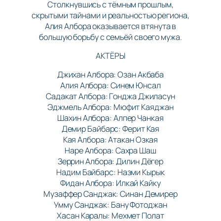
Столкнувшись с тёмным прошлым,
скрытыми тайнами и реальностью региона,
Алия Албора оказывается втянута в
большую борьбу с семьёй своего мужа.
АКТЁРЫ
Джихан Албора: Озан Акбаба
Алия Албора: Синем Юнсал
Садакат Албора: Гонджа Джиласун
Эджмель Албора: Мюфит Каяджан
Шахин Албора: Алпер Чанкая
Демир Байбарс: Ферит Кая
Кая Албора: Атакан Озкая
Наре Албора: Сахра Шаш
Зеррин Албора: Дилин Дёгер
Надим Байбарс: Назми Кырык
Фидан Албора: Илкай Кайку
Музаффер Санджак: Синан Демирер
Умму Санджак: Бану Фотоджан
Хасан Каралы: Мехмет Полат