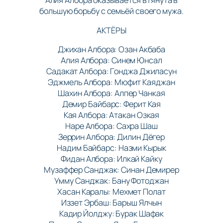
Алия Албора оказывается втянута в
большую борьбу с семьёй своего мужа.
АКТЁРЫ
Джихан Албора: Озан Акбаба
Алия Албора: Синем Юнсал
Садакат Албора: Гонджа Джиласун
Эджмель Албора: Мюфит Каяджан
Шахин Албора: Алпер Чанкая
Демир Байбарс: Ферит Кая
Кая Албора: Атакан Озкая
Наре Албора: Сахра Шаш
Зеррин Албора: Дилин Дёгер
Надим Байбарс: Назми Кырык
Фидан Албора: Илкай Кайку
Музаффер Санджак: Синан Демирер
Умму Санджак: Бану Фотоджан
Хасан Каралы: Мехмет Полат
Иззет Эрбаш: Барыш Ялчын
Кадир Йолджу: Бурак Шафак