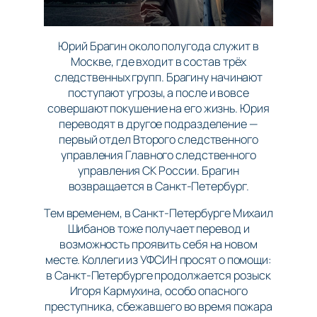
Юрий Брагин около полугода служит в
Москве, где входит в состав трёх
следственных групп. Брагину начинают
поступают угрозы, а после и вовсе
совершают покушение на его жизнь. Юрия
переводят в другое подразделение —
первый отдел Второго следственного
управления Главного следственного
управления СК России. Брагин
возвращается в Санкт-Петербург.
Тем временем, в Санкт-Петербурге Михаил
Шибанов тоже получает перевод и
возможность проявить себя на новом
месте. Коллеги из УФСИН просят о помощи:
в Санкт-Петербурге продолжается розыск
Игоря Кармухина, особо опасного
преступника, сбежавшего во время пожара