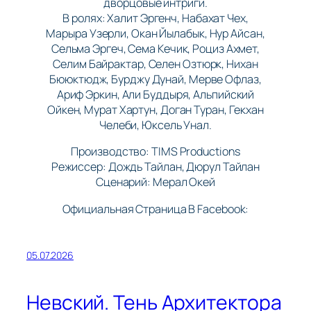
дворцовые интриги.
В ролях: Халит Эргенч, Набахат Чех,
Марыра Узерли, Окан Йылабык, Нур Айсан,
Сельма Эргеч, Сема Кечик, Роциз Ахмет,
Селим Байрактар, Селен Озтюрк, Нихан
Бююктюдж, Бурджу Дунай, Мерве Офлаз,
Ариф Эркин, Али Буддыря, Альпийский
Ойкен, Мурат Хартун, Доган Туран, Гекхан
Челеби, Юксель Унал.
Производство: TIMS Productions
Режиссер: Дождь Тайлан, Дюрул Тайлан
Сценарий: Мерал Окей
Официальная Страница В Facebook:
05.07.2026
Невский. Тень Архитектора