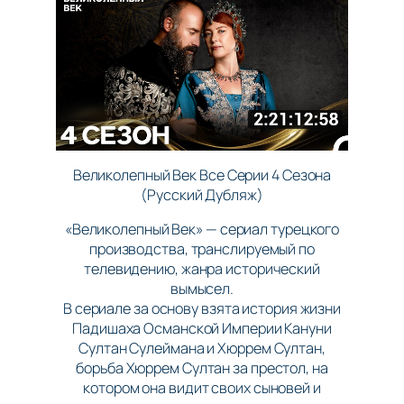
Великолепный Век Все Серии 4 Сезона
(Русский Дубляж)
«Великолепный Век» — сериал турецкого
производства, транслируемый по
телевидению, жанра исторический
вымысел.
В сериале за основу взята история жизни
Падишаха Османской Империи Кануни
Султан Сулеймана и Хюррем Султан,
борьба Хюррем Султан за престол, на
котором она видит своих сыновей и