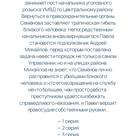
занимает пост начальника уголовного
розыска УМВД по Центральному району.
Вернуться в правоохранительные органы
Семёнова заставляет трагическая гибель
близкого человека. Непосредственным
начальником вновь вернувшегося Павла
становится подполковник Андрей
Михайлов, перед которым поставлена
задача навести порядок не только в самом
Управлении, но и на улицах района.
Михайлов не знает, что Семёнов лично
расправился с убийцами близкого
человека, и что его возращение на службу
нечто большее, чем просто работа:
преступникам удаётся избежать
справедливого наказания, и Павел вершит
правосудие собственными руками…
— 1 серия
— 2 серия
— 3 серия