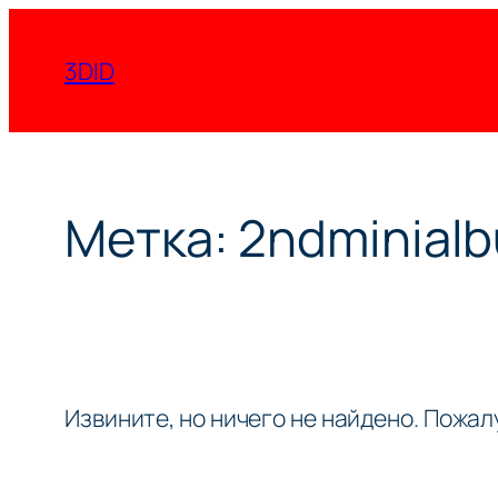
Перейти
к
3DID
содержимому
Метка:
2ndminial
Извините, но ничего не найдено. Пожа