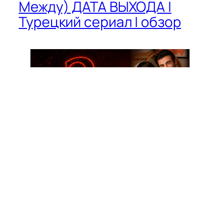
Между) ДАТА ВЫХОДА |
Турецкий сериал | обзор
Арафта 2 сезон 101, 102, 103, 104, 105 серия
(Arafta / Между) ДАТА ВЫХОДА | Турецкий
сериал | обзор
Сериал официально продлён, второй сезон
уже в производстве и будет состоять из
100 серий. После успеха первого сезона
(850 млн просмотров и международный