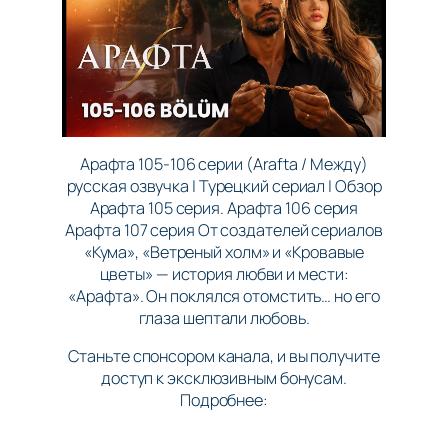
Арафта 105-106 серии (Arafta / Между)
русская озвучка | Турецкий сериал | Обзор
Арафта 105 серия. Арафта 106 серия
Арафта 107 серия От создателей сериалов
«Кума», «Ветреный холм» и «Кровавые
цветы» — история любви и мести:
«Арафта». Он поклялся отомстить… но его
глаза шептали любовь.
Станьте спонсором канала, и вы получите
доступ к эксклюзивным бонусам.
Подробнее: