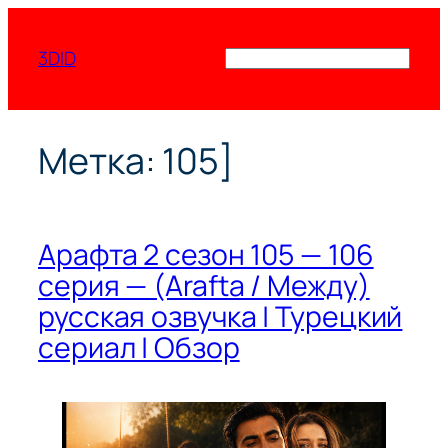
Перейти
к
3DID
Поиск
содержимому
Метка:
105]
Арафта 2 сезон 105 — 106
серия — (Arafta / Между)
русская озвучка | Турецкий
сериал | Обзор