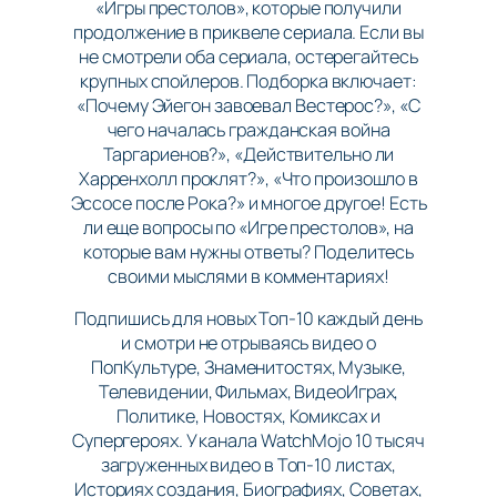
«Игры престолов», которые получили
продолжение в приквеле сериала. Если вы
не смотрели оба сериала, остерегайтесь
крупных спойлеров. Подборка включает:
«Почему Эйегон завоевал Вестерос?», «С
чего началась гражданская война
Таргариенов?», «Действительно ли
Харренхолл проклят?», «Что произошло в
Эссосе после Рока?» и многое другое! Есть
ли еще вопросы по «Игре престолов», на
которые вам нужны ответы? Поделитесь
своими мыслями в комментариях!
Подпишись для новых Топ-10 каждый день
и смотри не отрываясь видео о
ПопКультуре, Знаменитостях, Музыке,
Телевидении, Фильмах, ВидеоИграх,
Политике, Новостях, Комиксах и
Супергероях. У канала WatchMojo 10 тысяч
загруженных видео в Топ-10 листах,
Историях создания, Биографиях, Советах,