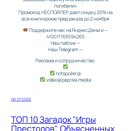
погибели»
Промокод НЕСПОЙЛЕР дает скидку 20% на
все книги кроме предзаказа до 2 ноября
Поддержите нас на ЯндексДеньги —
410011763094265
Наш паблик —
Наш Telegram —
Реклама и сотрудничество:
notspoiler@
video@paprika.media
06.07.2026
ТОП 10 Загадок "Игры
Престолов", Объясненных