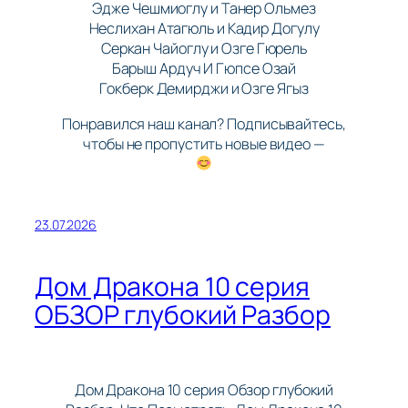
Эдже Чешмиоглу и Танер Ольмез
Неслихан Атагюль и Кадир Догулу
Серкан Чайоглу и Озге Гюрель
Барыш Ардуч И Гюпсе Озай
Гокберк Демирджи и Озге Ягыз
Понравился наш канал? Подписывайтесь,
чтобы не пропустить новые видео —
23.07.2026
Дом Дракона 10 серия
ОБЗОР глубокий Разбор
Дом Дракона 10 серия Обзор глубокий