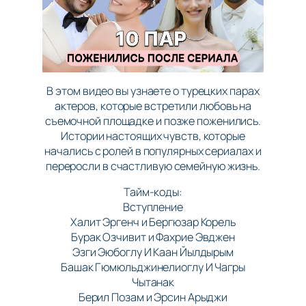
В этом видео вы узнаете о турецких парах
актеров, которые встретили любовь на
съемочной площадке и позже поженились.
Истории настоящих чувств, которые
начались с ролей в популярных сериалах и
переросли в счастливую семейную жизнь.
Тайм-коды:
Вступление
Халит Эргенч и Бергюзар Корель
Бурак Озчивит и Фахрие Эвджен
Эзги Эюбоглу И Каан Йылдырым
Башак Гюмюльджинелиоглу И Чагры
Чытанак
Берил Позам и Эрсин Арыджи