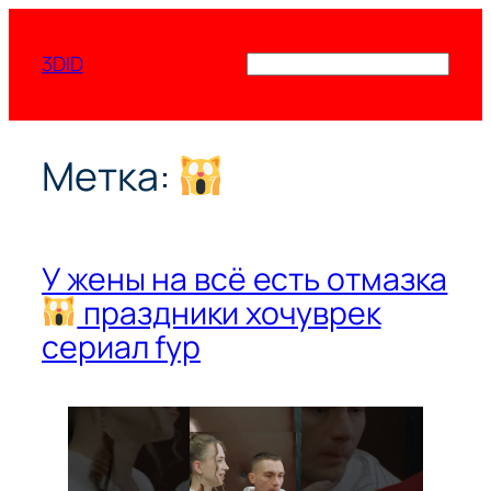
Перейти
к
3DID
Поиск
содержимому
Метка:
У жены на всё есть отмазка
праздники хочуврек
сериал fyp