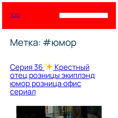
Перейти
к
3DID
Поиск
содержимому
Метка:
#юмор
Серия 36
Крестный
отец розницы экиплэнд
юмор розница офис
сериал