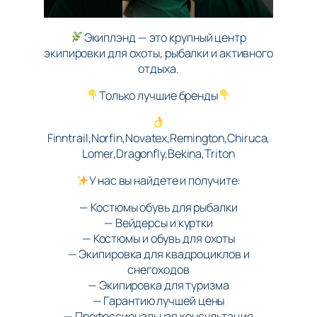
Экиплэнд — это крупный центр
экипировки для охоты, рыбалки и активного
отдыха.
Только лучшие бренды
Finntrail,Norfin,Novatex,Remington,Chiruca,
Lomer,Dragonfly,Bekina,Triton
У нас вы найдете и получите:
— Костюмы обувь для рыбалки
— Вейдерсы и куртки
— Костюмы и обувь для охоты
— Экипировка для квадроциклов и
снегоходов
— Экипировка для туризма
— Гарантию лучшей цены
— Профессиональная консультация