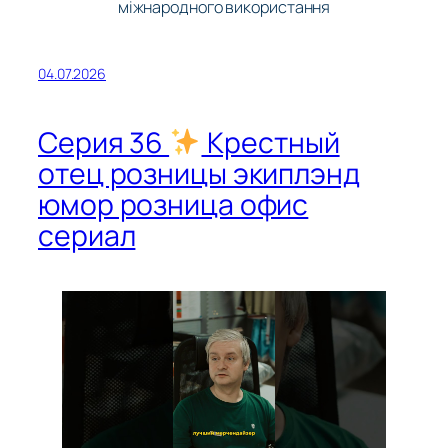
міжнародного використання
04.07.2026
Серия 36
Крестный
отец розницы экиплэнд
юмор розница офис
сериал