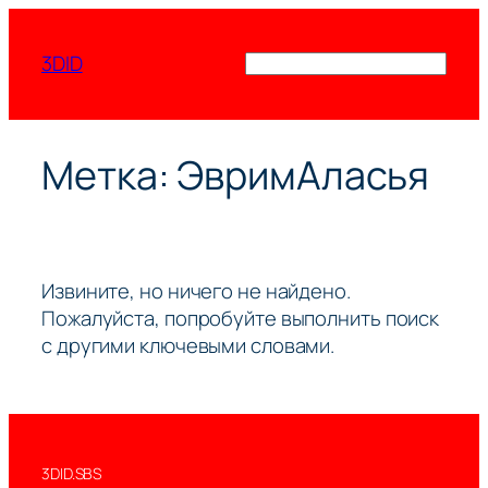
Перейти
к
3DID
Поиск
содержимому
Метка:
ЭвримАласья
Извините, но ничего не найдено.
Пожалуйста, попробуйте выполнить поиск
с другими ключевыми словами.
3DID.SBS