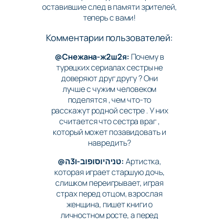
оставившие след в памяти зрителей,
теперь с вами!
Комментарии пользователей:
@Снежана-ж2ш2я:
Почему в
турецких сериалах сестры не
доверяют друг другу ? Они
лучше с чужим человеком
поделятся , чем что-то
расскажут родной сестре . У них
считается что сестра враг ,
который может позавидовать и
навредить?
@טניהיוסופוב-ו3ה:
Артистка,
которая играет старшую дочь,
слишком переигрывает, играя
страх перед отцом, взрослая
женщина, пишет книги о
личностном росте, а перед