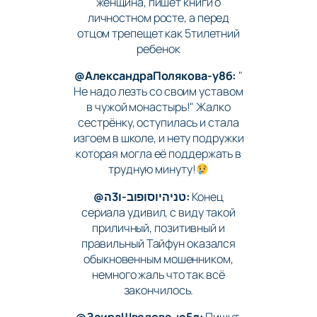
женщина, пишет книги о
личностном росте, а перед
отцом трепещет как 5тилетний
ребенок
@АлександраПолякова-у8б:
"
Не надо лезть со своим уставом
в чужой монастырь!" Жалко
сестрёнку, оступилась и стала
изгоем в школе, и нету подружки
которая могла её поддержать в
трудную минуту!
@טניהיוסופוב-ו3ה:
Конец
сериала удивил, с виду такой
приличный, позитивный и
правильный Тайфун оказался
обыкновенным мошенником,
немного жаль что так всё
закончилось.
@ЗаираШведова-ю5л:
Пишут,