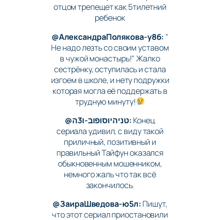
отцом трепещет как 5тилетний
ребенок
@АлександраПолякова-у8б:
"
Не надо лезть со своим уставом
в чужой монастырь!" Жалко
сестрёнку, оступилась и стала
изгоем в школе, и нету подружки
которая могла её поддержать в
трудную минуту!
@טניהיוסופוב-ו3ה:
Конец
сериала удивил, с виду такой
приличный, позитивный и
правильный Тайфун оказался
обыкновенным мошенником,
немного жаль что так всё
закончилось.
@ЗаираШведова-ю5л:
Пишут,
что этот сериал приостановили