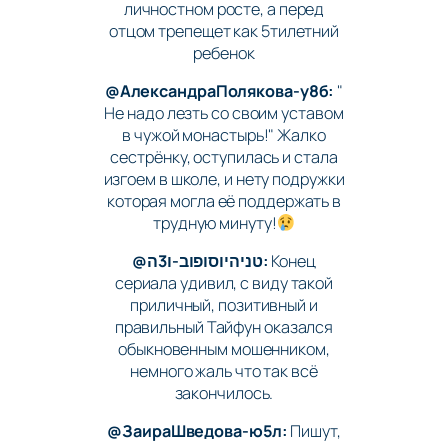
личностном росте, а перед
отцом трепещет как 5тилетний
ребенок
@АлександраПолякова-у8б:
"
Не надо лезть со своим уставом
в чужой монастырь!" Жалко
сестрёнку, оступилась и стала
изгоем в школе, и нету подружки
которая могла её поддержать в
трудную минуту!
@טניהיוסופוב-ו3ה:
Конец
сериала удивил, с виду такой
приличный, позитивный и
правильный Тайфун оказался
обыкновенным мошенником,
немного жаль что так всё
закончилось.
@ЗаираШведова-ю5л:
Пишут,