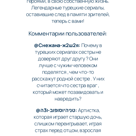
героями, в свою собственную жизнь.
Легендарные турецкие сериалы,
оставившие след в памяти зрителей,
теперь с вами!
Комментарии пользователей:
@Снежана-ж2ш2я:
Почему в
турецких сериалах сестры не
доверяют друг другу ? Они
лучше с чужим человеком
поделятся , чем что-то
расскажут родной сестре . У них
считается что сестра враг ,
который может позавидовать и
навредить?
@טניהיוסופוב-ו3ה:
Артистка,
которая играет старшую дочь,
слишком переигрывает, играя
страх перед отцом, взрослая