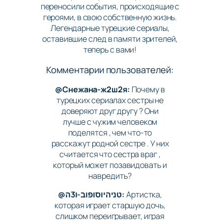
переносили события, происходящие с
героями, в свою собственную жизнь.
Легендарные турецкие сериалы,
оставившие след в памяти зрителей,
теперь с вами!
Комментарии пользователей:
@Снежана-ж2ш2я:
Почему в
турецких сериалах сестры не
доверяют друг другу ? Они
лучше с чужим человеком
поделятся , чем что-то
расскажут родной сестре . У них
считается что сестра враг ,
который может позавидовать и
навредить?
@טניהיוסופוב-ו3ה:
Артистка,
которая играет старшую дочь,
слишком переигрывает, играя