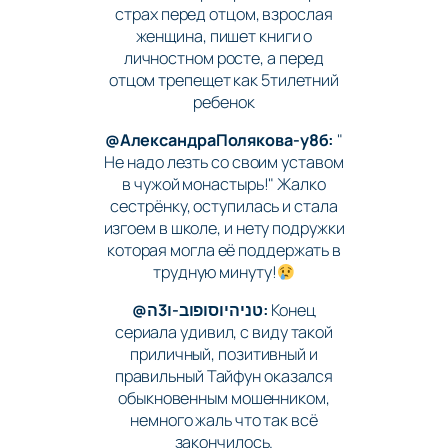
страх перед отцом, взрослая
женщина, пишет книги о
личностном росте, а перед
отцом трепещет как 5тилетний
ребенок
@АлександраПолякова-у8б:
"
Не надо лезть со своим уставом
в чужой монастырь!" Жалко
сестрёнку, оступилась и стала
изгоем в школе, и нету подружки
которая могла её поддержать в
трудную минуту!
@טניהיוסופוב-ו3ה:
Конец
сериала удивил, с виду такой
приличный, позитивный и
правильный Тайфун оказался
обыкновенным мошенником,
немного жаль что так всё
закончилось.