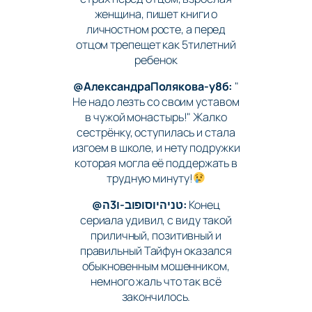
женщина, пишет книги о
личностном росте, а перед
отцом трепещет как 5тилетний
ребенок
@АлександраПолякова-у8б:
"
Не надо лезть со своим уставом
в чужой монастырь!" Жалко
сестрёнку, оступилась и стала
изгоем в школе, и нету подружки
которая могла её поддержать в
трудную минуту!
@טניהיוסופוב-ו3ה:
Конец
сериала удивил, с виду такой
приличный, позитивный и
правильный Тайфун оказался
обыкновенным мошенником,
немного жаль что так всё
закончилось.