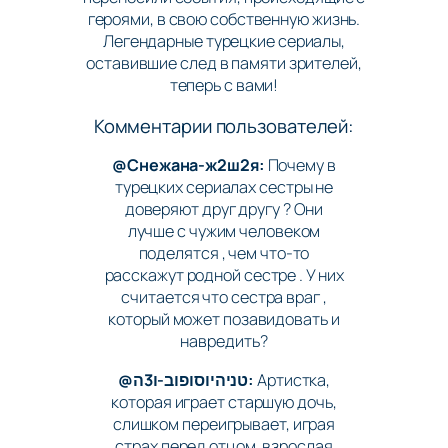
героями, в свою собственную жизнь.
Легендарные турецкие сериалы,
оставившие след в памяти зрителей,
теперь с вами!
Комментарии пользователей:
@Снежана-ж2ш2я:
Почему в
турецких сериалах сестры не
доверяют друг другу ? Они
лучше с чужим человеком
поделятся , чем что-то
расскажут родной сестре . У них
считается что сестра враг ,
который может позавидовать и
навредить?
@טניהיוסופוב-ו3ה:
Артистка,
которая играет старшую дочь,
слишком переигрывает, играя
страх перед отцом, взрослая