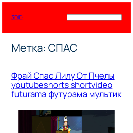
Перейти
к
3DID
Поиск
содержимому
Метка:
СПАС
Фрай Спас Лилу От Пчелы
youtubeshorts shortvideo
futurama футурама мультик