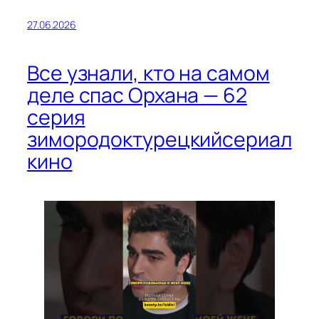
27.06.2026
Все узнали, кто на самом
деле спас Орхана — 62
серия
зимородоктурецкийсериал
кино