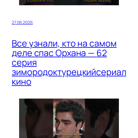
27.06.2026
Все узнали, кто на самом
деле спас Орхана — 62
серия
зимородоктурецкийсериал
кино