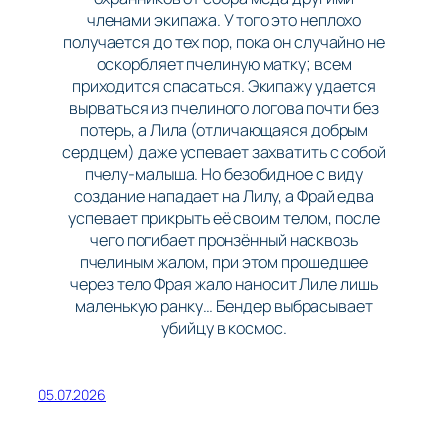
членами экипажа. У того это неплохо
получается до тех пор, пока он случайно не
оскорбляет пчелиную матку; всем
приходится спасаться. Экипажу удается
вырваться из пчелиного логова почти без
потерь, а Лила (отличающаяся добрым
сердцем) даже успевает захватить с собой
пчелу-малыша. Но безобидное с виду
создание нападает на Лилу, а Фрай едва
успевает прикрыть её своим телом, после
чего погибает пронзённый насквозь
пчелиным жалом, при этом прошедшее
через тело Фрая жало наносит Лиле лишь
маленькую ранку… Бендер выбрасывает
убийцу в космоc.
05.07.2026