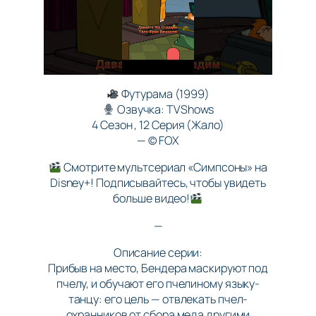
Футурама (1999)
Озвучка: TVShows
4 Сезон , 12 Серия (Жало)
— ©️ FOX
Смотрите мультсериал «Симпсоны» на
Disney+! Подписывайтесь, чтобы увидеть
больше видео!
—
Описание серии:
Прибыв на место, Бендера маскируют под
пчелу, и обучают его пчелиному языку-
танцу: его цель — отвлекать пчел-
охранников от сбора меда другими