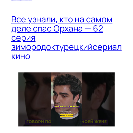
Все узнали, кто на самом
деле спас Орхана — 62
серия
зимородоктурецкийсериал
кино