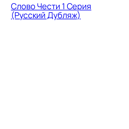
Слово Чести 1 Серия
(Русский Дубляж)
Слово Чести 1 Серия (Русский Дубляж)
Слово Чести 2 Серия (Русский Дубляж):
Однажды турецкие сериалы, оставившие
неизгладимый след на экранах
телевизоров, встретились с
незабываемыми персонажами,