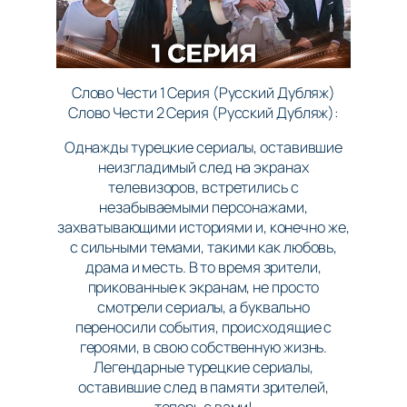
Слово Чести 1 Серия (Русский Дубляж)
Слово Чести 2 Серия (Русский Дубляж):
Однажды турецкие сериалы, оставившие
неизгладимый след на экранах
телевизоров, встретились с
незабываемыми персонажами,
захватывающими историями и, конечно же,
с сильными темами, такими как любовь,
драма и месть. В то время зрители,
прикованные к экранам, не просто
смотрели сериалы, а буквально
переносили события, происходящие с
героями, в свою собственную жизнь.
Легендарные турецкие сериалы,
оставившие след в памяти зрителей,