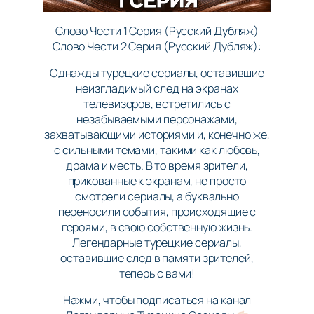
Слово Чести 1 Серия (Русский Дубляж)
Слово Чести 2 Серия (Русский Дубляж):
Однажды турецкие сериалы, оставившие
неизгладимый след на экранах
телевизоров, встретились с
незабываемыми персонажами,
захватывающими историями и, конечно же,
с сильными темами, такими как любовь,
драма и месть. В то время зрители,
прикованные к экранам, не просто
смотрели сериалы, а буквально
переносили события, происходящие с
героями, в свою собственную жизнь.
Легендарные турецкие сериалы,
оставившие след в памяти зрителей,
теперь с вами!
Нажми, чтобы подписаться на канал