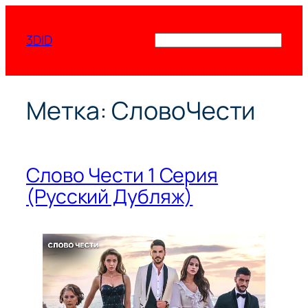
Перейти
к
3DID
Поиск
содержимому
Метка:
СловоЧести
Слово Чести 1 Серия
(Русский Дубляж)