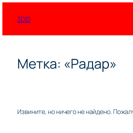
Перейти
к
3DID
содержимому
Метка:
«Радар»
Извините, но ничего не найдено. Пожа