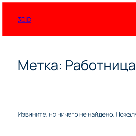
Перейти
к
3DID
содержимому
Метка:
Работница
Извините, но ничего не найдено. Пожа