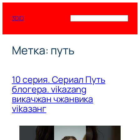
Перейти
к
3DID
Поиск
содержимому
Метка:
путь
10 серия. Сериал Путь
блогера. vikazang
викачжан чжанвика
vikазанг