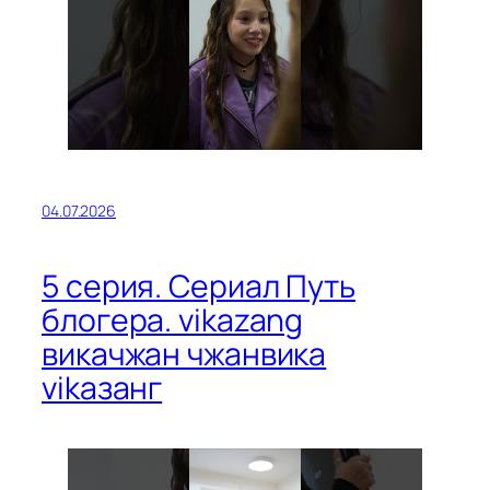
04.07.2026
5 серия. Сериал Путь
блогера. vikazang
викачжан чжанвика
vikазанг