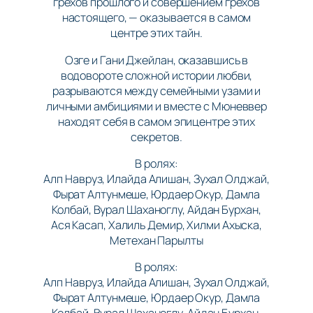
грехов прошлого и совершением грехов
настоящего, — оказывается в самом
центре этих тайн.
Озге и Гани Джейлан, оказавшись в
водовороте сложной истории любви,
разрываются между семейными узами и
личными амбициями и вместе с Мюневвер
находят себя в самом эпицентре этих
секретов.
В ролях:
Алп Навруз, Илайда Алишан, Зухал Олджай,
Фырат Алтунмешe, Юрдаер Окур, Дамла
Колбай, Вурал Шаханоглу, Айдан Бурхан,
Ася Касап, Халиль Демир, Хилми Ахыска,
Метехан Парылты
В ролях:
Алп Навруз, Илайда Алишан, Зухал Олджай,
Фырат Алтунмешe, Юрдаер Окур, Дамла