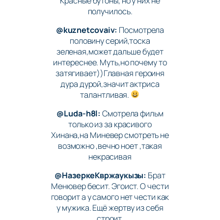
Красные бутоны, но у них не
получилось.
@kuznetcovaiv:
Посмотрела
половину серий,тоска
зеленая,может дальше будет
интереснее. Муть,но почему то
затягивает))Главная героиня
дура дурой,значит актриса
талантливая.
@Luda-h8l:
Смотрела фильм
только из за красивого
Хинана,на Миневер смотреть не
возможно ,вечно ноет ,такая
некрасивая
@НазеркеКвржаукызы:
Брат
Менювер бесит. Эгоист. О чести
говорит а у самого нет чести как
у мужика. Ещё жертву из себя
строит.