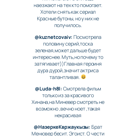
наезжают на тех кто помогает.
Хотели снять как сериал
Красные бутоны, но у них не
получилось.
@kuznetcovaiv:
Посмотрела
половину серий,тоска
зеленая,может дальше будет
интереснее. Муть,но почему то
затягивает))Главная героиня
дура дурой,значит актриса
талантливая.
@Luda-h8l:
Смотрела фильм
только из за красивого
Хинана,на Миневер смотреть не
возможно ,вечно ноет ,такая
некрасивая
@НазеркеКвржаукызы:
Брат
Менювер бесит. Эгоист. О чести