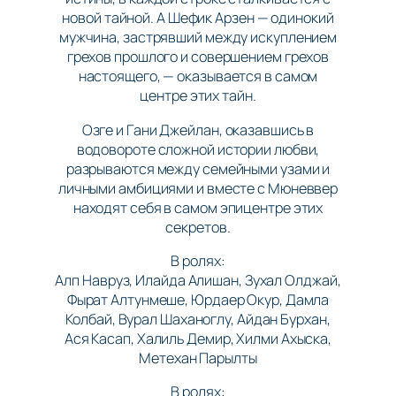
новой тайной. А Шефик Арзен — одинокий
мужчина, застрявший между искуплением
грехов прошлого и совершением грехов
настоящего, — оказывается в самом
центре этих тайн.
Озге и Гани Джейлан, оказавшись в
водовороте сложной истории любви,
разрываются между семейными узами и
личными амбициями и вместе с Мюневвер
находят себя в самом эпицентре этих
секретов.
В ролях:
Алп Навруз, Илайда Алишан, Зухал Олджай,
Фырат Алтунмешe, Юрдаер Окур, Дамла
Колбай, Вурал Шаханоглу, Айдан Бурхан,
Ася Касап, Халиль Демир, Хилми Ахыска,
Метехан Парылты
В ролях: