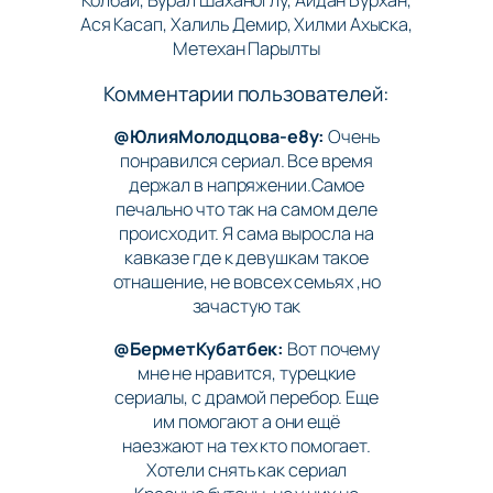
Колбай, Вурал Шаханоглу, Айдан Бурхан,
Ася Касап, Халиль Демир, Хилми Ахыска,
Метехан Парылты
Комментарии пользователей:
@ЮлияМолодцова-е8у:
Очень
понравился сериал. Все время
держал в напряжении.Самое
печально что так на самом деле
происходит. Я сама выросла на
кавказе где к девушкам такое
отнашение, не вовсех семьях ,но
зачастую так
@БерметКубатбек:
Вот почему
мне не нравится, турецкие
сериалы, с драмой перебор. Еще
им помогают а они ещё
наезжают на тех кто помогает.
Хотели снять как сериал