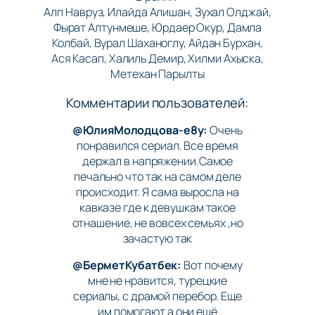
Алп Навруз, Илайда Алишан, Зухал Олджай,
Фырат Алтунмешe, Юрдаер Окур, Дамла
Колбай, Вурал Шаханоглу, Айдан Бурхан,
Ася Касап, Халиль Демир, Хилми Ахыска,
Метехан Парылты
Комментарии пользователей:
@ЮлияМолодцова-е8у:
Очень
понравился сериал. Все время
держал в напряжении.Самое
печально что так на самом деле
происходит. Я сама выросла на
кавказе где к девушкам такое
отнашение, не вовсех семьях ,но
зачастую так
@БерметКубатбек:
Вот почему
мне не нравится, турецкие
сериалы, с драмой перебор. Еще
им помогают а они ещё