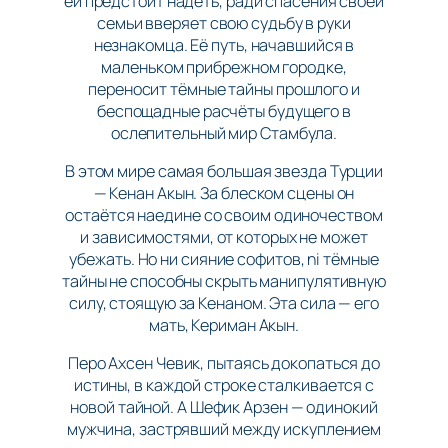
ей предстоит надеть, ради спасения своей
семьи вверяет свою судьбу в руки
незнакомца. Её путь, начавшийся в
маленьком прибрежном городке,
переносит тёмные тайны прошлого и
беспощадные расчёты будущего в
ослепительный мир Стамбула.
В этом мире самая большая звезда Турции
— Кенан Акын. За блеском сцены он
остаётся наедине со своим одиночеством
и зависимостями, от которых не может
убежать. Но ни сияние софитов, ni тёмные
тайны не способны скрыть манипулятивную
силу, стоящую за Кенаном. Эта сила — его
мать, Кериман Акын.
Перо Ахсен Чевик, пытаясь докопаться до
истины, в каждой строке сталкивается с
новой тайной. А Шефик Арзен — одинокий
мужчина, застрявший между искуплением