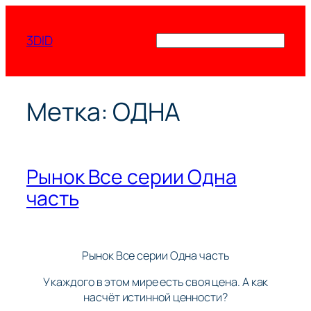
Перейти
к
3DID
Поиск
содержимому
Метка:
ОДНА
Рынок Все серии Одна
часть
Рынок Все серии Одна часть
У каждого в этом мире есть своя цена. А как
насчёт истинной ценности?