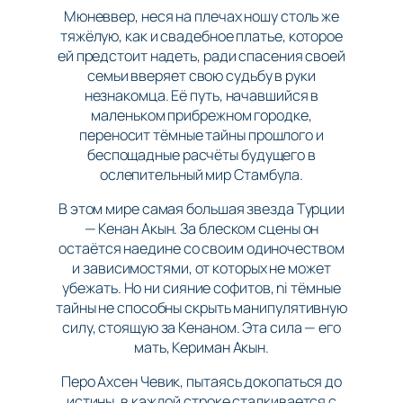
Мюневвер, неся на плечах ношу столь же
тяжёлую, как и свадебное платье, которое
ей предстоит надеть, ради спасения своей
семьи вверяет свою судьбу в руки
незнакомца. Её путь, начавшийся в
маленьком прибрежном городке,
переносит тёмные тайны прошлого и
беспощадные расчёты будущего в
ослепительный мир Стамбула.
В этом мире самая большая звезда Турции
— Кенан Акын. За блеском сцены он
остаётся наедине со своим одиночеством
и зависимостями, от которых не может
убежать. Но ни сияние софитов, ni тёмные
тайны не способны скрыть манипулятивную
силу, стоящую за Кенаном. Эта сила — его
мать, Кериман Акын.
Перо Ахсен Чевик, пытаясь докопаться до
истины, в каждой строке сталкивается с