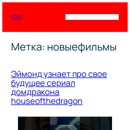
Перейти
к
3DID
Поиск
содержимому
Метка:
новыефильмы
Эймонд узнает про свое
будущее сериал
домдракона
houseofthedragon