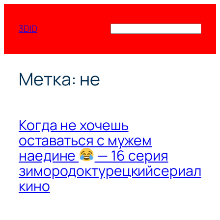
Перейти
к
3DID
Поиск
содержимому
Метка:
не
Когда не хочешь
оставаться с мужем
наедине
— 16 серия
зимородоктурецкийсериал
кино