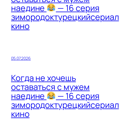
наедине
— 16 серия
зимородоктурецкийсериал
кино
05.07.2026
Когда не хочешь
оставаться с мужем
наедине
— 16 серия
зимородоктурецкийсериал
кино