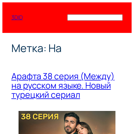
Перейти
к
3DID
Поиск
содержимому
Метка:
На
Арафта 38 серия (Между)
на русском языке. Новый
турецкий сериал