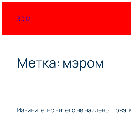
Перейти
к
3DID
содержимому
Метка:
мэром
Извините, но ничего не найдено. Пожа