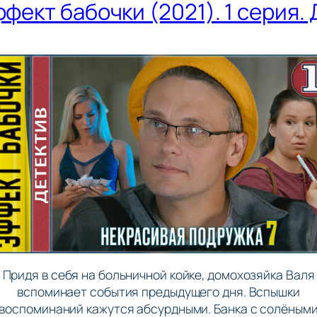
фект бабочки (2021). 1 серия. 
Придя в себя на больничной койке, домохозяйка Валя
вспоминает события предыдущего дня. Вспышки
воспоминаний кажутся абсурдными. Банка с солёным