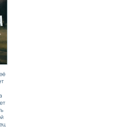
 её
ет
а
мет
ть
ей
тец