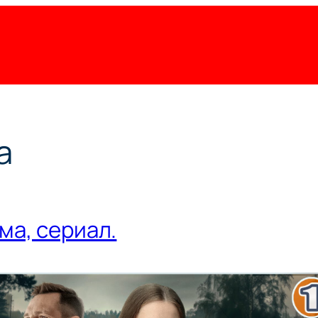
а
ма, сериал.