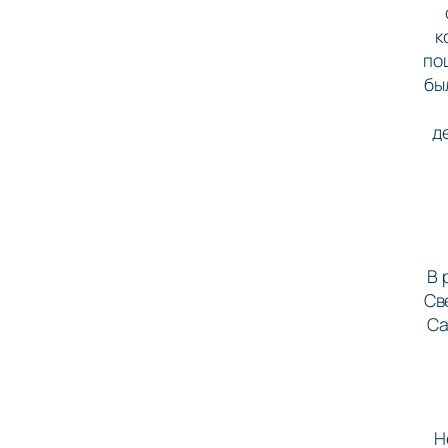
к
по
бы
д
В 
Св
Са
Н