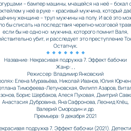
огурцами – бампер машины, мчащейся на неё – бокал 
октейлем у неё в руке – красивый мужчина, который да
щёчину женщине – труп мужчины на полу. И всё это мо
ло бы списать на последствия черепно-мозговой трав
если бы не одно но: мужчина, которого помнит Валя,
ействительно убит, и расследует это преступление То
Остапчук.
Название: Некрасивая подружка 7. Эффект бабочки
Жанр: , ,
Режиссер: Владимир Янковский
ролях: Елена Муравьёва, Николай Иванов, Юлия Юрчен
етлана Тимофеева-Летуновская, Филипп Азаров, Вита
зонов, Борис Щербаков, Алеся Пуховая, Дмитрий Савк
Анастасия Дубровина, Яна Сафронова, Леонид Клёц,
Валерий Смородин и др.
Премьера: 9 декабря 2021
екрасивая подружка 7. Эффект бабочки (2021). Детекти