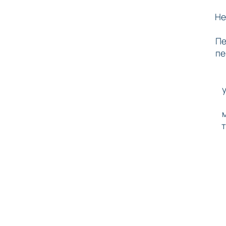
Не
Пе
пе
т