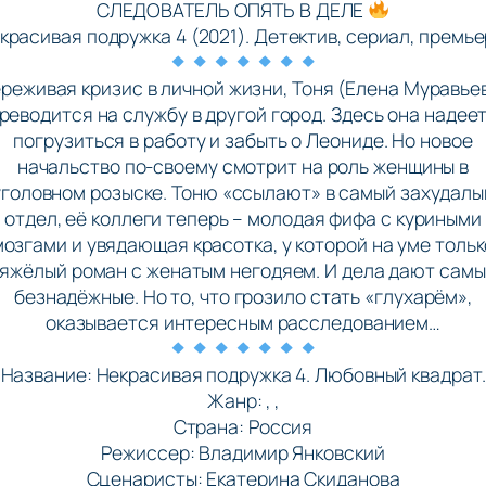
СЛЕДОВАТЕЛЬ ОПЯТЬ В ДЕЛЕ
красивая подружка 4 (2021). Детектив, сериал, премье
реживая кризис в личной жизни, Тоня (Елена Муравье
реводится на службу в другой город. Здесь она надее
погрузиться в работу и забыть о Леониде. Но новое
начальство по-своему смотрит на роль женщины в
уголовном розыске. Тоню «ссылают» в самый захудалы
отдел, её коллеги теперь – молодая фифа с куриными
мозгами и увядающая красотка, у которой на уме тольк
яжёлый роман с женатым негодяем. И дела дают сам
безнадёжные. Но то, что грозило стать «глухарём»,
оказывается интересным расследованием…
Название: Некрасивая подружка 4. Любовный квадрат.
Жанр: , ,
Страна: Россия
Режиссер: Владимир Янковский
Сценаристы: Екатерина Скиданова