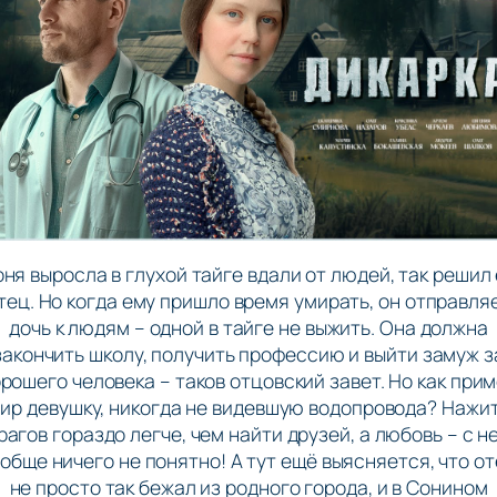
ня выросла в глухой тайге вдали от людей, так решил
тец. Но когда ему пришло время умирать, он отправля
дочь к людям – одной в тайге не выжить. Она должна
закончить школу, получить профессию и выйти замуж з
рошего человека – таков отцовский завет. Но как при
ир девушку, никогда не видевшую водопровода? Нажи
рагов гораздо легче, чем найти друзей, а любовь – с н
обще ничего не понятно! А тут ещё выясняется, что о
не просто так бежал из родного города, и в Сонином