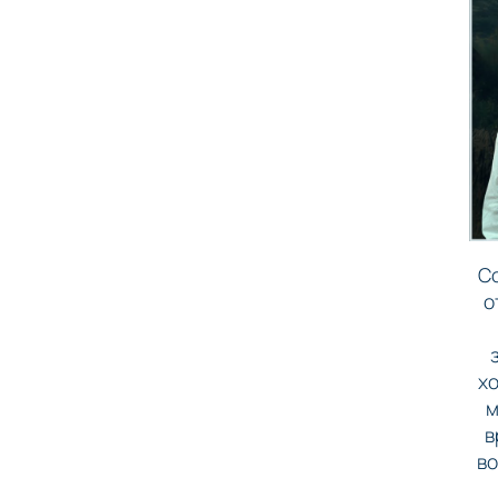
Со
о
хо
м
в
во