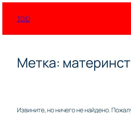
Перейти
к
3DID
содержимому
Метка:
материнст
Извините, но ничего не найдено. Пожа