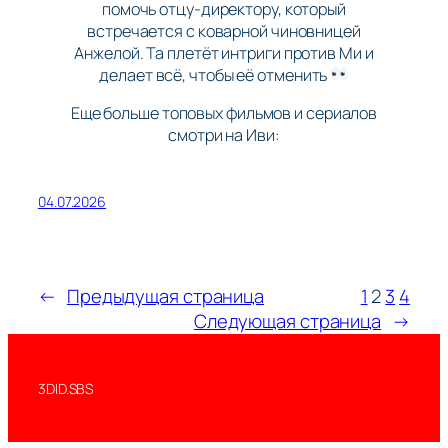
помочь отцу-директору, который
встречается с коварной чиновницей
Анжелой. Та плетёт интриги против Ми и
делает всё, чтобы её отменить
Еще больше топовых фильмов и сериалов
смотри на Иви:
04.07.2026
←
Предыдущая страница
1
2
3
4
Следующая страница
→
3DID.SBS