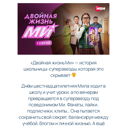
«Двойная жизнь Ми» — история
школьницы-суперзвезды, которая это
скрывает
Днём шестнадцатилетняя Мила ходит в
школу и учит уроки, а по вечерам
превращается в суперзвезду под
псевдонимом Ми. Фанаты, лайки,
подписчики, клипы… Она пытается
сохранить свой секрет, балансируя между
учёбой, блогом и личной жизнью. А ещё