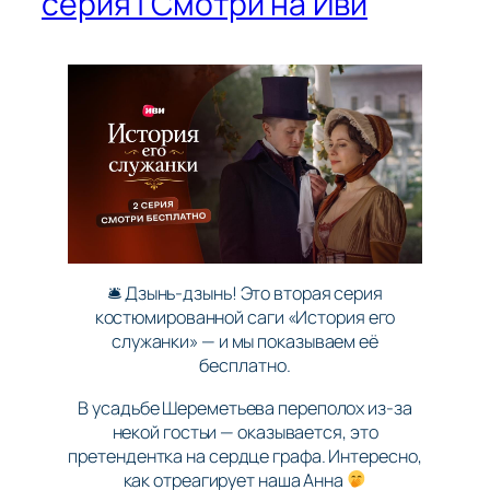
серия | Смотри на Иви
🛎 Дзынь-дзынь! Это вторая серия
костюмированной саги «История его
служанки» — и мы показываем её
бесплатно.
В усадьбе Шереметьева переполох из-за
некой гостьи — оказывается, это
претендентка на сердце графа. Интересно,
как отреагирует наша Анна