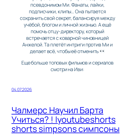
псевдонимом Ми. Фанаты, лайки,
подписчики, клипы… Она пытается
сохранить свой секрет, балансируя между
учёбой, блогом и личной жизнью. А ещё
помочь отцу-директору, который
встречается с коварной чиновницей
Анжелой. Та плетёт интриги против Ми и
делает всё, чтобы её отменить
Еще больше топовых фильмов и сериалов
смотри на Иви:
04.07.2026
Чалмерс Научил Барта
Учиться? ! |youtubeshorts
shorts simpsons симпсоны