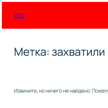
Перейти
к
3DID
содержимому
Метка:
захватили
Извините, но ничего не найдено. Пожа