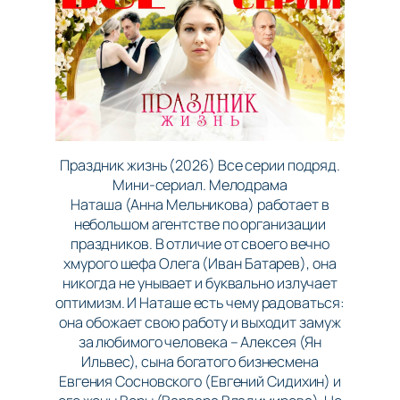
Праздник жизнь (2026) Все серии подряд.
Мини-сериал. Мелодрама
Наташа (Анна Мельникова) работает в
небольшом агентстве по организации
праздников. В отличие от своего вечно
хмурого шефа Олега (Иван Батарев), она
никогда не унывает и буквально излучает
оптимизм. И Наташе есть чему радоваться:
она обожает свою работу и выходит замуж
за любимого человека – Алексея (Ян
Ильвес), сына богатого бизнесмена
Евгения Сосновского (Евгений Сидихин) и