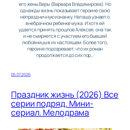
его жены Веры (Варвара Владимирова). Но
однажды жизнь показывает героине свою
непраздничную изнанку. Наташа узнает о
внебрачном ребенке мужа. И хотя ей
удается принять прошлое Алексея, она так
и не смиряется с участием его бывшей
любовницы в их настоящем. Более того,
героиня подозревает, что их роман
продолжается до сих пор…
05.07.2026
Праздник жизнь (2026) Все
серии подряд. Мини-
сериал. Мелодрама