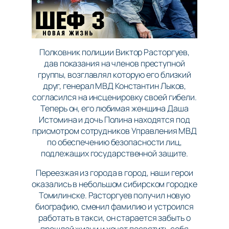
Полковник полиции Виктор Расторгуев,
дав показания на членов преступной
группы, возглавлял которую его близкий
друг, генерал МВД Константин Лыков,
согласился на инсценировку своей гибели.
Теперь он, его любимая женщина Даша
Истомина и дочь Полина находятся под
присмотром сотрудников Управления МВД
по обеспечению безопасности лиц,
подлежащих государственной защите.
Переезжая из города в город, наши герои
оказались в небольшом сибирском городке
Томилинске. Расторгуев получил новую
биографию, сменил фамилию и устроился
работать в такси, он старается забыть о