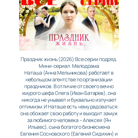
Праздник жизнь (2026) Все серии подряд.
Мини-сериал. Мелодрама
Наташа (Анна Мельникова) работает в
небольшом агентстве по организации
праздников. В отличие от своего вечно
хмурого шефа Олега (Иван Батарев), она
никогда не унывает и буквально излучает
оптимизм. И Наташе есть чему радоваться:
она обожает свою работу и выходит замуж
за любимого человека – Алексея (Ян
Ильвес), сына богатого бизнесмена
Евгения Сосновского (Евгений Сидихин) и