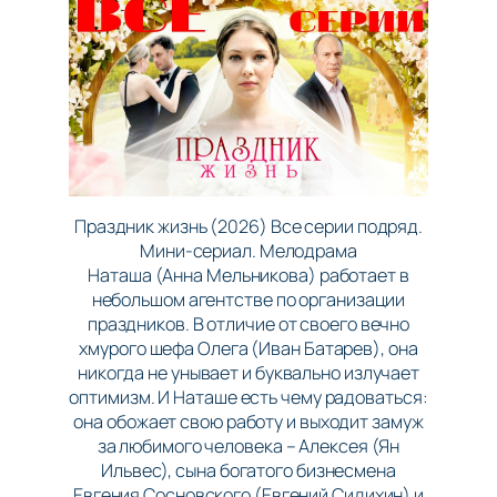
Праздник жизнь (2026) Все серии подряд.
Мини-сериал. Мелодрама
Наташа (Анна Мельникова) работает в
небольшом агентстве по организации
праздников. В отличие от своего вечно
хмурого шефа Олега (Иван Батарев), она
никогда не унывает и буквально излучает
оптимизм. И Наташе есть чему радоваться:
она обожает свою работу и выходит замуж
за любимого человека – Алексея (Ян
Ильвес), сына богатого бизнесмена
Евгения Сосновского (Евгений Сидихин) и