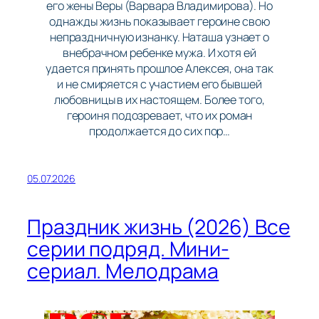
его жены Веры (Варвара Владимирова). Но
однажды жизнь показывает героине свою
непраздничную изнанку. Наташа узнает о
внебрачном ребенке мужа. И хотя ей
удается принять прошлое Алексея, она так
и не смиряется с участием его бывшей
любовницы в их настоящем. Более того,
героиня подозревает, что их роман
продолжается до сих пор…
05.07.2026
Праздник жизнь (2026) Все
серии подряд. Мини-
сериал. Мелодрама