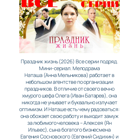
Праздник жизнь (2026) Все серии подряд.
Мини-сериал. Мелодрама
Наташа (Анна Мельникова) работает в
небольшом агентстве по организации
праздников. В отличие от своего вечно
хмурого шефа Олега (Иван Батарев), она
никогда не унывает и буквально излучает
оптимизм. И Наташе есть чему радоваться:
она обожает свою работу и выходит замуж
за любимого человека – Алексея (Ян
Ильвес), сына богатого бизнесмена
Евгения Сосновского (Евгений Сидихин) и