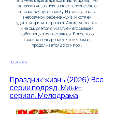
его жены Веры (Варвара Владимирова). Но
однажды жизнь показывает героине свою
непраздничную изнанку. Наташа узнает о
внебрачном ребенке мужа. И хотя ей
удается принять прошлое Алексея, она так
и не смиряется с участием его бывшей
любовницы в их настоящем. Более того,
героиня подозревает, что их роман
продолжается до сих пор…
05.07.2026
Праздник жизнь (2026) Все
серии подряд. Мини-
сериал. Мелодрама