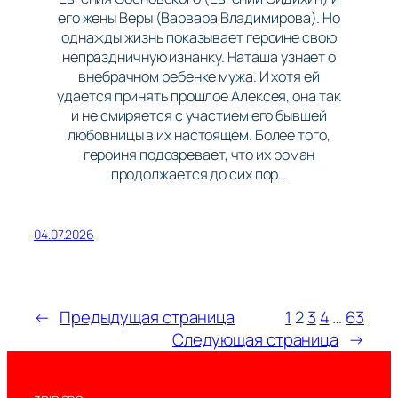
его жены Веры (Варвара Владимирова). Но
однажды жизнь показывает героине свою
непраздничную изнанку. Наташа узнает о
внебрачном ребенке мужа. И хотя ей
удается принять прошлое Алексея, она так
и не смиряется с участием его бывшей
любовницы в их настоящем. Более того,
героиня подозревает, что их роман
продолжается до сих пор…
04.07.2026
←
Предыдущая страница
1
2
3
4
…
63
Следующая страница
→