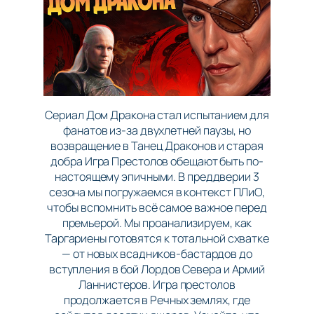
Сериал Дом Дракона стал испытанием для
фанатов из-за двухлетней паузы, но
возвращение в Танец Драконов и старая
добра Игра Престолов обещают быть по-
настоящему эпичными. В преддверии 3
сезона мы погружаемся в контекст ПЛиО,
чтобы вспомнить всё самое важное перед
премьерой. Мы проанализируем, как
Таргариены готовятся к тотальной схватке
— от новых всадников-бастардов до
вступления в бой Лордов Севера и Армий
Ланнистеров. Игра престолов
продолжается в Речных землях, где