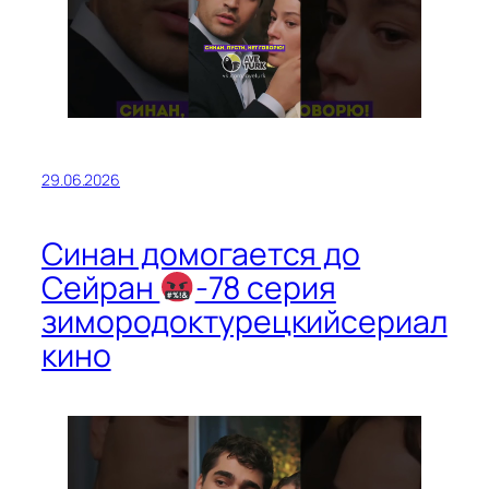
29.06.2026
Синан домогается до
Сейран
-78 серия
зимородоктурецкийсериал
кино