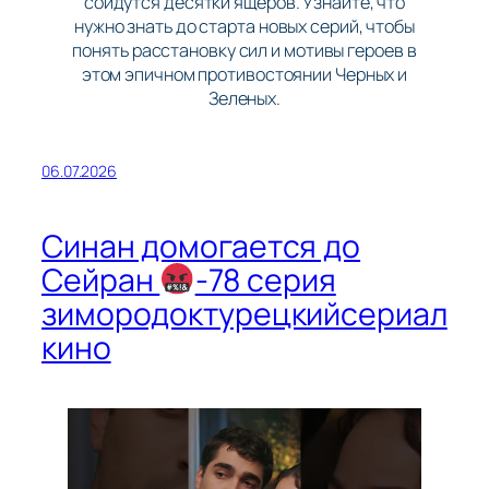
сойдутся десятки ящеров. Узнайте, что
нужно знать до старта новых серий, чтобы
понять расстановку сил и мотивы героев в
этом эпичном противостоянии Черных и
Зеленых.
06.07.2026
Синан домогается до
Сейран
-78 серия
зимородоктурецкийсериал
кино