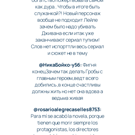
богатство пожертвовала сыном
как дура.. Чтобы в итоге быть
служанкой?! Новый персонаж
вообще не подходит Лейле
зачем было надо убивать
Дживана если итак уже
заканчивают сериал тупизм!
Слов нет испорттли весь сериал
и сюжет не в тему
@НикаБойко-у5б:
Фигня
конецЗачем так делать Гробы с
главным героем,ведт всего
добились ,в конце счастливы
должны жить но нет она вдова а
ведьма живая
@rosarioalegrecaselles8753:
Para mí se acabó la novela, porque
tienen que morir siempre los
protagonistas, los directores