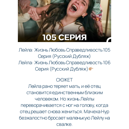
Лейла: Жизнь Любовь Справедливость 105
Серия (Русский Дубляж)
Лейла: Жизнь Любовь Справедливость 106
Серия (Русский Дубляж)
СЮЖЕТ
Лейла рано теряет мать, и её отец
становится единственным близким
человеком. Но жизнь Лейлы
переворачивается с ног на голову, когда
отец решает снова жениться. Мачеха Нур
безжалостно бросает маленькую Лейлу на
свалке.