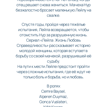
отец решает снова жениться. Мачеха Нур
безжалостно бросает маленькую Лейлу на
свалке.
Спустя годы, пройдя через тяжёлые
испытания, Лейла возвращается, чтобы
отомстить Нур за разрушенную жизнь.
Сериал «Лейла: Жизнь Любовь
Справедливость» рассказывает историю
молодой женщины, которая вступает в
борьбу со своей мачехой, разрушившей её
судьбу.
На пути к мести Лейле предстоит пройти
через сложные испытания, где её ждут не
только боль и борьба, но и любовь.
В ролях
Cemre Baysel,
Alperen Duymaz,
Gonca Vuslateri,
Yiğit Kirazcı,