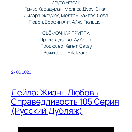
Zeyno Eracar,
Гамзе Карадуман, Мелиса Дуру Юнал,
Дилара Аксуйек, Мелтем Байток, Седа
Гювен, Берфин Ант, Айяз Гюльшен
СЪЁМОЧНАЯ ГРУППА
Производство: Ay Yapım
Продюсер: Kerem Çatay
Режиссёр: Hilal Saral
27.06.2026
Лейла: Жизнь Любовь
Справедливость 105 Серия
(Русский Дубляж)