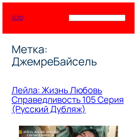
Перейти
к
3DID
Поиск
содержимому
Метка:
ДжемреБайсель
Лейла: Жизнь Любовь
Справедливость 105 Серия
(Русский Дубляж)