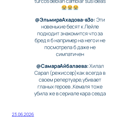
turcos debían cambiar sus ideas
@ЭльмираАхадова-в3о:
Эти
новенькие бесят к Лейле
подходит знакомится что за
бред я б например на него и не
посмотрела б даже не
симпатичен
@СамараАйбалаева:
Хилал
Сарал (режиссер)как всегда в
своем репертуаре,убивает
гланых героев ,Кемаля тоже
убила же в сериале кара севда
23.06.2026