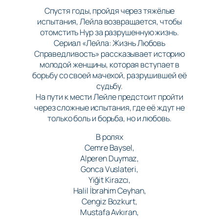
Спустя годы, пройдя через тяжёлые
испытания, Лейла возвращается, чтобы
отомстить Нур за разрушенную жизнь.
Сериал «Лейла: Жизнь Любовь
Справедливость» рассказывает историю
молодой женщины, которая вступает в
борьбу со своей мачехой, разрушившей её
судьбу.
На пути к мести Лейле предстоит пройти
через сложные испытания, где её ждут не
только боль и борьба, но и любовь.
В ролях
Cemre Baysel,
Alperen Duymaz,
Gonca Vuslateri,
Yiğit Kirazcı,
Halil İbrahim Ceyhan,
Cengiz Bozkurt,
Mustafa Avkıran,