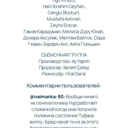
Halil İbrahim Ceyhan,
Cengiz Bozkurt,
Mustafa Avkıran,
Zeyno Eracar,
Гамзе Карадуман, Мелиса Дуру Юнал,
Дилара Аксуйек, Мелтем Байток, Седа
Гювен, Берфин Ант, Айяз Гюльшен
СЪЁМОЧНАЯ ГРУППА
Производство: Ay Yapım
Продюсер: Kerem Çatay
Режиссёр: Hilal Saral
Комментарии пользователей:
@naimanka-90:
Вообще ничего
нк поняла почему Нур работает
служанкой когда она получила
половина состояние Туфана
виллу.. Бред какой то из за этого