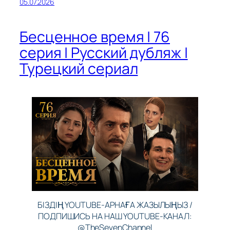
05.07.2026
Бесценное время | 76
серия | Русский дубляж |
Турецкий сериал
БІЗДІҢ YOUTUBE-АРНАҒА ЖАЗЫЛЫҢЫЗ /
ПОДПИШИСЬ НА НАШ YOUTUBE-КАНАЛ:
@TheSevenChannel