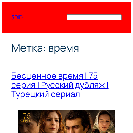
Перейти
к
3DID
Поиск
содержимому
Метка:
время
Бесценное время | 75
серия | Русский дубляж |
Турецкий сериал