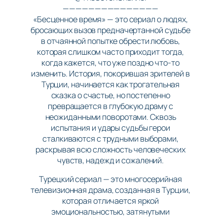
———————————————
«Бесценное время» — это сериал о людях,
бросающих вызов предначертанной судьбе
в отчаянной попытке обрести любовь,
которая слишком часто приходит тогда,
когда кажется, что уже поздно что-то
изменить. История, покорившая зрителей в
Турции, начинается как трогательная
сказка о счастье, но постепенно
превращается в глубокую драму с
неожиданными поворотами. Сквозь
испытания и удары судьбы герои
сталкиваются с трудными выборами,
раскрывая всю сложность человеческих
чувств, надежд и сожалений.
Турецкий сериал — это многосерийная
телевизионная драма, созданная в Турции,
которая отличается яркой
эмоциональностью, затянутыми