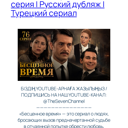
серия | Русский дубляж |
Турецкий сериал
БІЗДІҢ YOUTUBE-АРНАҒА ЖАЗЫЛЫҢЫЗ /
ПОДПИШИСЬ НА НАШ YOUTUBE-КАНАЛ:
@TheSevenChannel
———————————————
«Бесценное время» — это сериал о людях,
бросающих вызов предначертанной судьбе
в отчаянной попытке обрести любовь,