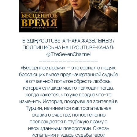
БІЗДІҢ YOUTUBE-АРНАҒА ЖАЗЫЛЫҢЫЗ /
ПОДПИШИСЬ НА НАШ YOUTUBE-КАНАЛ:
@TheSevenChannel
———————————————
«Бесценное время» — это сериал о людях,
бросающих вызов предначертанной судьбе
в отчаянной попытке обрести любовь,
которая слишком часто приходит тогда,
когда кажется, что уже поздно что-то
изменить. История, покорившая зрителей в
Турции, начинается как трогательная
сказка о счастье, но постепенно
превращается в глубокую драму с
неожиданными поворотами. Сквозь
испытания и удары судьбы герои