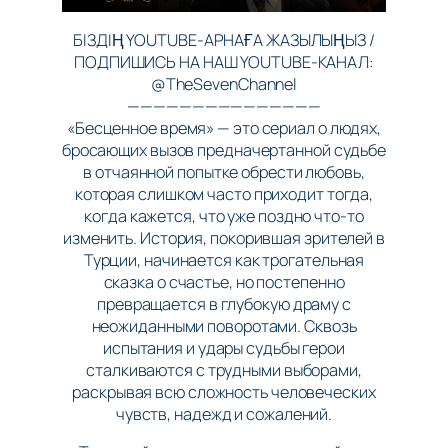
БІЗДІҢ YOUTUBE-АРНАҒА ЖАЗЫЛЫҢЫЗ /
ПОДПИШИСЬ НА НАШ YOUTUBE-КАНАЛ:
@TheSevenChannel
———————————————
«Бесценное время» — это сериал о людях,
бросающих вызов предначертанной судьбе
в отчаянной попытке обрести любовь,
которая слишком часто приходит тогда,
когда кажется, что уже поздно что-то
изменить. История, покорившая зрителей в
Турции, начинается как трогательная
сказка о счастье, но постепенно
превращается в глубокую драму с
неожиданными поворотами. Сквозь
испытания и удары судьбы герои
сталкиваются с трудными выборами,
раскрывая всю сложность человеческих
чувств, надежд и сожалений.