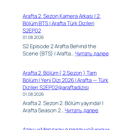
shorts
Арафта
araftaseason2
2
Arafta 2. Sezon Kamera Arkası | 2.
turkishseries
сезон
Bölüm BTS | Arafta Türk Dizileri
EP02
105
S2EP02
—
01.08.2026
106
S2 Episode 2 Arafta Behind the
серия
:
Scene (BTS) | Arafta…
Читать далее
—
Arafta
(Arafta
2.
/
Arafta 2. Bölüm ( 2.Sezon ) Tam
Sezon
Между)
Bölüm | Yeni Dizi 2026 | Arafta — Türk
Kamera
русская
Dizileri S2EP02@araftadizisi
Arkası
озвучка
01.08.2026
|
|
Arafta 2. Sezon 2. Bölüm yayında! |
2.
Турецкий
:
Arafta Season 2…
Читать далее
Bölüm
сериал
Arafta
BTS
|
2.
|
Обзор
Атеш и Мерджан в реальной жизни