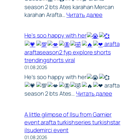
season 2 bts Ates karahan Mercan
:
karahan Arafta…
Читать далее
Cutiee
He's soo happy with her
arafta
araftaseason2 fyp explore shorts
trendingshorts viral
01.08.2026
He’s soo happy with her
arafta
arafta
araftaseason2
:
season 2 bts Ates…
Читать далее
fyp
He's
explore
soo
shorts
A little glimpse of Ilsu from Garnier
happy
trendingshort
event arafta turkishseries turkishstar
with
viral
ilsudemirci event
her
bts
01.08.2026