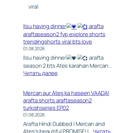
youtubeshort
゚viral
Ilsu having dinner
arafta
araftaseason2 fyp explore shorts
trendingshorts viral bts love
01.08.2026
Ilsu having dinner
arafta
season 2 bts Ates karahan Mercan…
:
Читать далее
Ilsu
having
Mercan aur Ateş ka haseen VAADA!
dinner
arafta shorts araftaseason2
turkishseries EP02
arafta
01.08.2026
araftasea
Arafta Hindi Dubbed | Mercan and
fyp
arafta
Ateş’s beautiful PROMISE! |…
Читать
explore