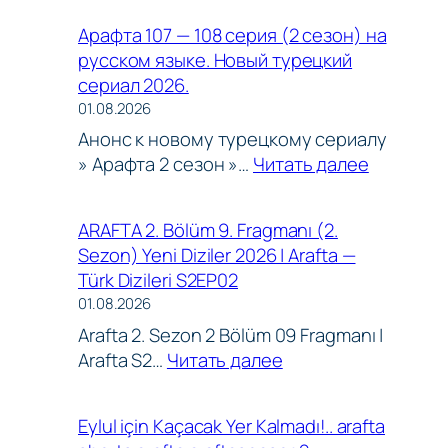
Bu
Арафта 107 — 108 серия (2 сезон) на
Evde
русском языке. Новый турецкий
Ne
сериал 2026.
İşi
01.08.2026
Var?
Анонс к новому турецкому сериалу
:
» Арафта 2 сезон »…
Читать далее
..
Арафта
arafta
107
arafta
ARAFTA 2. Bölüm 9. Fragmanı (2.
shorts
—
araftasea
Sezon) Yeni Diziler 2026 | Arafta —
arafta
108
fyp
Türk Dizileri S2EP02
araftaseason2
серия
explore
01.08.2026
AraftaS2türkdizil
(2
shorts
S2EP02
Arafta 2. Sezon 2 Bölüm 09 Fragmanı |
сезон)
trendingsh
:
Arafta S2…
Читать далее
на
viral
ARAFTA
русском
bts
2.
языке.
yt
Eylul için Kaçacak Yer Kalmadı!.. arafta
Bölüm
Новый