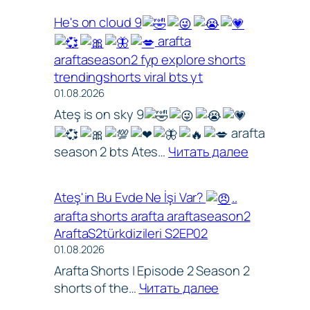
the
He's on cloud 9
mirror
arafta
is
araftaseason2 fyp explore shorts
evidence
trendingshorts viral bts yt
of
01.08.2026
their
love
Ateş is on sky 9
arafta
:
season 2 bts Ates…
Читать далее
arafta
He's
araftadizisi
on
Ateş'in Bu Evde Ne İşi Var?
..
cloud
arafta shorts arafta araftaseason2
9
AraftaS2türkdizileri S2EP02
01.08.2026
Arafta Shorts | Episode 2 Season 2
:
shorts of the…
Читать далее
Ateş'in