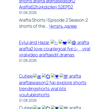
shorts arafta araftaseason2
9.
турецки
AraftaS2türkdizileri S2EP02
Fragmanı
сериал
01.08.2026
(2.
2026.
Arafta Shorts | Episode 2 Season 2
Sezon)
:
shorts of the…
Читать далее
Yeni
Eylul
Diziler
için
2026
Eylul and Hazar
arafta
Kaçacak
|
arafta2 love couplegoal fypシ゚viral
Yer
Arafta
viralvideo araftaedit dramas
Kalmadı!..
—
01.08.2026
arafta
Türk
shorts
Dizileri
arafta
S2EP02
Cutiee
arafta
araftaseason2
araftaseason2 fyp explore shorts
AraftaS2türkdizil
trendingshorts viral bts
S2EP02
youtubeshorts
01.08.2026
Cutiee
arafta