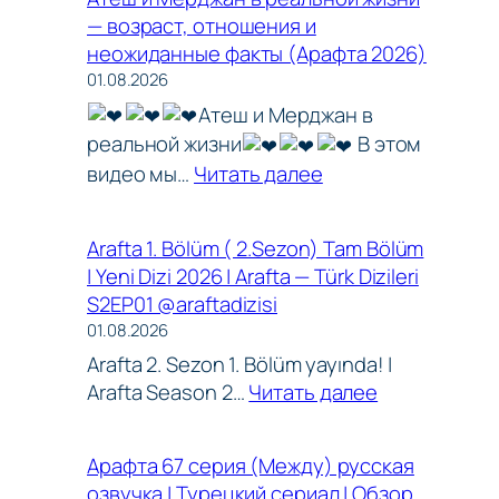
Bölüm
Arafta
— возраст, отношения и
(
Türk
неожиданные факты (Арафта 2026)
2.Sezon
Dizileri
01.08.2026
)
S2EP02
Атеш и Мерджан в
Tam
реальной жизни
В этом
Bölüm
:
|
видео мы…
Читать далее
Атеш
Yeni
и
Dizi
Arafta 1. Bölüm ( 2.Sezon) Tam Bölüm
Мерджан
2026
| Yeni Dizi 2026 | Arafta — Türk Dizileri
в
|
S2EP01 @araftadizisi
реальной
Arafta
01.08.2026
жизни
—
Arafta 2. Sezon 1. Bölüm yayında! |
—
Türk
:
Arafta Season 2…
Читать далее
возраст,
Dizileri
Arafta
отношения
S2EP02@araft
1.
и
Арафта 67 серия (Между) русская
Bölüm
неожиданные
озвучка | Турецкий сериал | Обзор