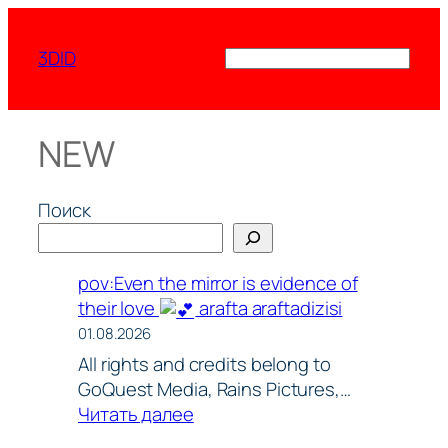
Перейти
к
3DID
Поиск
содержимому
NEW
Поиск
pov:Even the mirror is evidence of
their love
arafta araftadizisi
01.08.2026
All rights and credits belong to
GoQuest Media, Rains Pictures,…
:
Читать далее
pov:Even