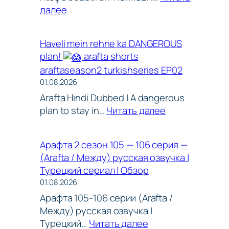
araftaseason2
:
далее
shorts
fyp
Mercan
trendingsh
explore
aur
viral
shorts
Haveli mein rehne ka DANGEROUS
Ateş
trendingshorts
plan!
arafta shorts
ka
viral
araftaseason2 turkishseries EP02
haseen
bts
01.08.2026
VAADA!
love
Arafta Hindi Dubbed | A dangerous
arafta
:
plan to stay in…
Читать далее
shorts
Haveli
araftaseason2
mein
turkishseries
Арафта 2 сезон 105 — 106 серия —
rehne
EP02
(Arafta / Между) русская озвучка |
ka
Турецкий сериал | Обзор
DANGEROUS
01.08.2026
plan!
Арафта 105-106 серии (Arafta /
Между) русская озвучка |
arafta
:
Турецкий…
Читать далее