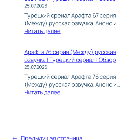
(
факты
25.07.2026
2.Sezon)
(Арафта
Турецкий среиал Арафта 67 серия
Tam
2026)
(Между) русская озвучка. Анонс и…
Bölüm
:
Читать далее
|
Арафта
Yeni
67
Dizi
Арафта 76 серия (Между) русская
серия
2026
озвучка | Турецкий сериал | Обзор
(Между)
|
25.07.2026
русская
Arafta
Турецкий сериал Арафта 76 серия
озвучка
—
(Между) русская озвучка. Анонс и…
|
Türk
:
Читать далее
Турецкий
Dizileri
Арафта
сериал
S2EP01
76
|
@araftadizisi
серия
Обзор
(Между)
русская
←
Предыдущая страница
озвучка