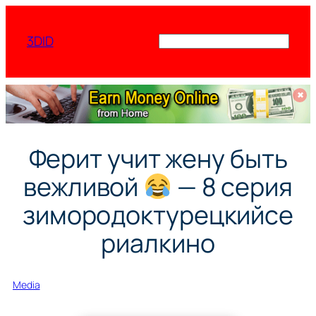
Перейти
к
3DID
Поиск
содержимому
✖
Ферит учит жену быть
вежливой
— 8 серия
зимородоктурецкийсе
риалкино
Media