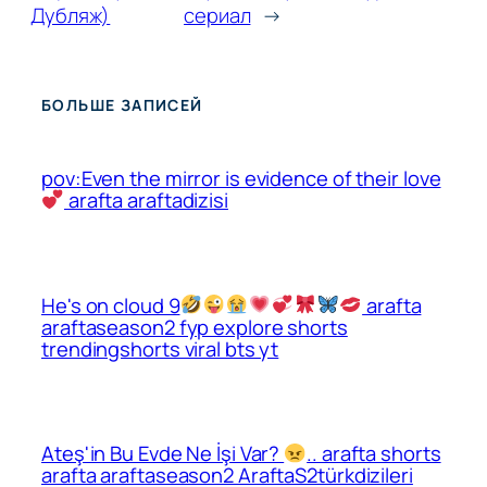
Дубляж)
сериал
→
БОЛЬШЕ ЗАПИСЕЙ
pov:Even the mirror is evidence of their love
arafta araftadizisi
He's on cloud 9
arafta
araftaseason2 fyp explore shorts
trendingshorts viral bts yt
Ateş'in Bu Evde Ne İşi Var?
.. arafta shorts
arafta araftaseason2 AraftaS2türkdizileri