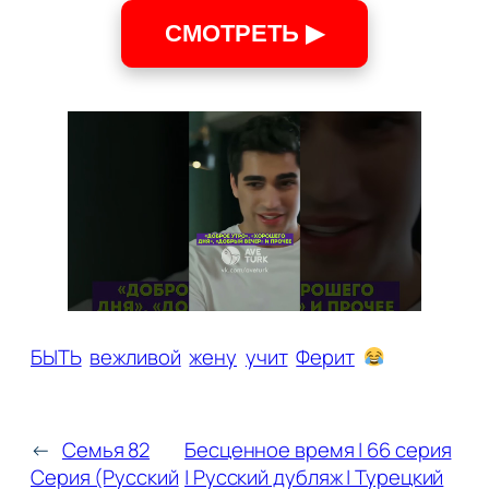
СМОТРЕТЬ ▶
БЫТЬ
вежливой
жену
учит
Ферит
←
Семья 82
Бесценное время | 66 серия
Серия (Русский
| Русский дубляж | Турецкий