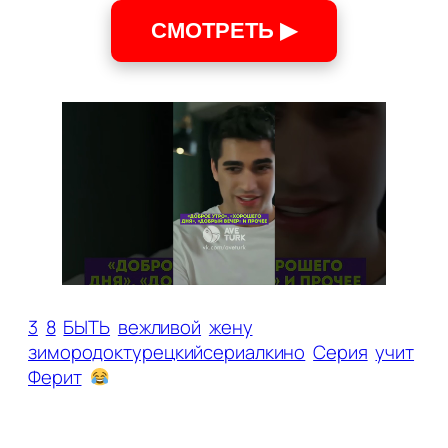
СМОТРЕТЬ ▶
3
8
БЫТЬ
вежливой
жену
зимородоктурецкийсериалкино
Серия
учит
Ферит