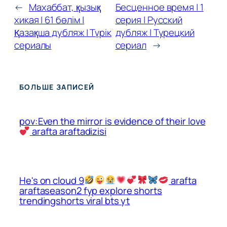
←
Махаббат, қызық
Бесценное время | 1
хикая | 61 бөлім |
серия | Русский
Қазақша дубляж | Түрік
дубляж | Турецкий
сериалы
сериал
→
БОЛЬШЕ ЗАПИСЕЙ
pov:Even the mirror is evidence of their love
arafta araftadizisi
He's on cloud 9
arafta
araftaseason2 fyp explore shorts
trendingshorts viral bts yt