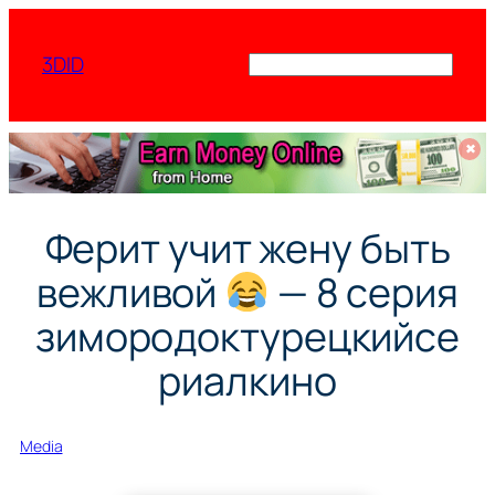
Перейти
к
3DID
Поиск
содержимому
✖
Ферит учит жену быть
вежливой
— 8 серия
зимородоктурецкийсе
риалкино
Media