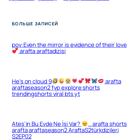
БОЛЬШЕ ЗАПИСЕЙ
pov:Even the mirror is evidence of their love
arafta araftadizisi
He's on cloud 9
arafta
araftaseason2 fyp explore shorts
trendingshorts viral bts yt
Ateş'in Bu Evde Ne İşi Var?
.. arafta shorts
arafta araftaseason2 AraftaS2türkdizileri
S2EP02