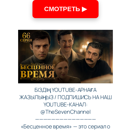
СМОТРЕТЬ ▶
БІЗДІҢ YOUTUBE-АРНАҒА
ЖАЗЫЛЫҢЫЗ / ПОДПИШИСЬ НА НАШ
YOUTUBE-КАНАЛ:
@TheSevenChannel
———————————————
«Бесценное время» — это сериал о