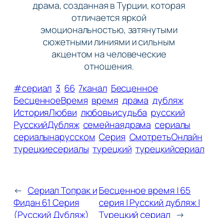
драма, созданная в Турции, которая
отличается яркой
эмоциональностью, затянутыми
сюжетными линиями и сильным
акцентом на человеческие
отношения.
#сериал
3
66
7канал
Бесценное
БесценноеВремя
время
драма
дубляж
ИсторияЛюбви
любовьисудьба
русский
РусскийДубляж
семейнаядрама
сериалы
сериалынарусском
Серия
СмотретьОнлайн
турецкиесериалы
турецкий
турецкийсериал
←
Сериал Топрак и
Бесценное время | 65
Фидан 61 Серия
серия | Русский дубляж |
(Русский Дубляж)
Турецкий сериал
→