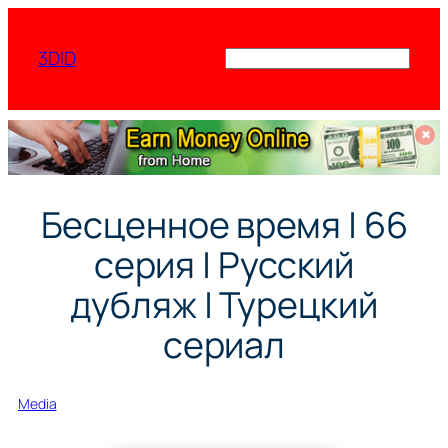
Перейти
к
3DID
Поиск
содержимому
✖
Бесценное время | 66
серия | Русский
дубляж | Турецкий
сериал
Media