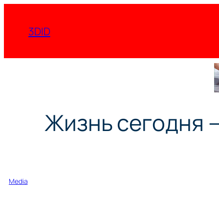
Перейти
к
3DID
содержимому
Жизнь сегодня —
Media