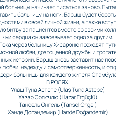
ей больницы начинает писаться заново. Пыта
тавить больницу на ноги, Барыш будет бороть
дностями в своей личной жизни, а также вступ
ю битву за пациентов вместе со своими кол
чьи сердца он завоевывает одно за другим.
Пока через больницу Хисароню проходят пут
можной любви, драгоценной дружбы и трогат
ных историй, Барыш вновь заставит нас пов
у любви, надежду и самоотверженность, и отк
двери больницы для каждого жителя Стамбула
В РОЛЯХ:
Улаш Туна Астепе (Ulaş Tuna Astepe)
Хазар Эргючлю (Hazar Ergüçlü)
Тансель Онгель (Tansel Öngel)
Ханде Догандемир (Hande Doğandemir)