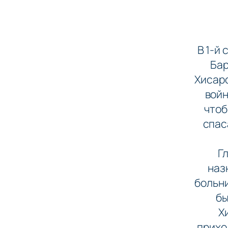
В 1-й
Бар
Хисаро
войн
чтоб
спас
Г
наз
больни
бы
Х
прихо