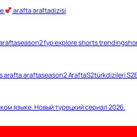
ve
arafta araftadizisi
araftaseason2 fyp explore shorts trendingshort
rts arafta araftaseason2 AraftaS2türkdizileri S
ском языке. Новый турецкий сериал 2026.