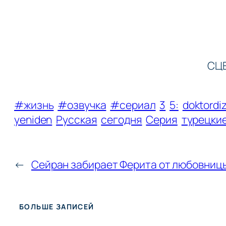
СЦЕ
#жизнь
#озвучка
#сериал
3
5:
doktordiz
yeniden
Русская
сегодня
Серия
турецки
←
Сейран забирает Ферита от любовниц
БОЛЬШЕ ЗАПИСЕЙ