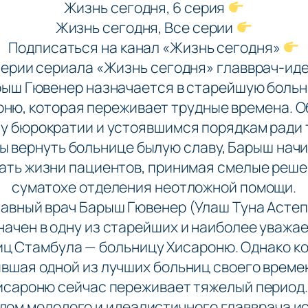
Жизнь сегодня, 6 серия
Жизнь сегодня, Все серии
Подписаться на канал «Жизнь сегодня»
 серии сериала «Жизнь сегодня» главврач-ид
ыш Гювенер назначается в старейшую боль
ню, которая переживает трудные времена. 
у бюрократии и устоявшимся порядкам ради 
ы вернуть больнице былую славу, Барыш нач
ать жизни пациентов, принимая смелые реше
суматохе отделения неотложной помощи.
лавный врач Барыш Гювенер (Улаш Туна Астеп
начен в одну из старейших и наиболее уважа
ц Стамбула — больницу Хисароню. Однако к
вшая одной из лучших больниц своего време
исароню сейчас переживает тяжелый период.
дом молодого и идеалистичного главврача и