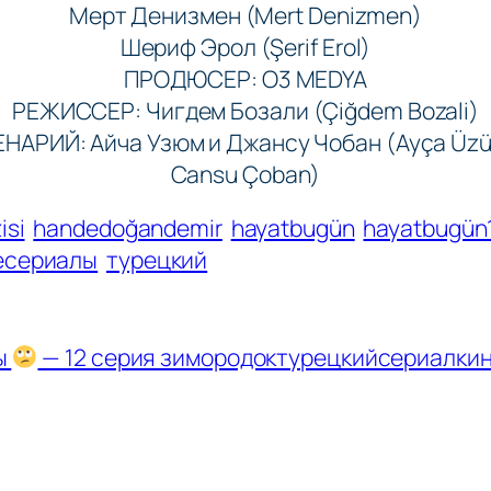
Мерт Денизмен (Mert Denizmen)
Шериф Эрол (Şerif Erol)
ПРОДЮСЕР: O3 MEDYA
РЕЖИССЕР: Чигдем Бозали (Çiğdem Bozali)
НАРИЙ: Айча Узюм и Джансу Чобан (Ayça Üz
Cansu Çoban)
isi
handedoğandemir
hayatbugün
hayatbugün
есериалы
турецкий
ы
— 12 серия зимородоктурецкийсериалки