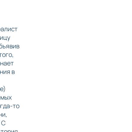
еалист
ницу
Объявив
того,
инает
ния в
е)
емых
огда-то
ни,
 С
стория