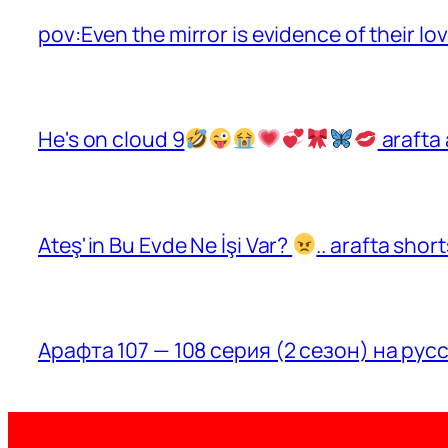
pov:Even the mirror is evidence of their lo
He's on cloud 9
arafta 
Ateş'in Bu Evde Ne İşi Var?
.. arafta sho
Арафта 107 — 108 серия (2 сезон) на рус