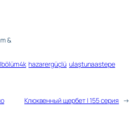
üm &
1bölüm4k
hazarergüçlü
ulaştunaastepe
но
Клюквенный щербет | 155 серия
→