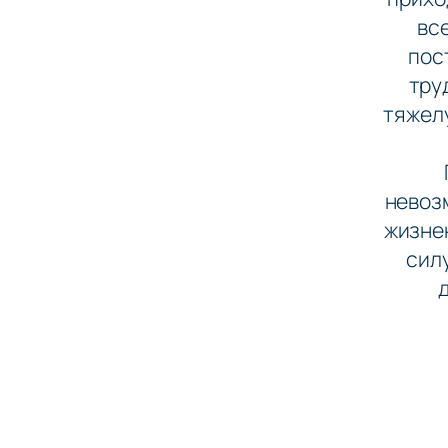
вс
пос
тру
тяжелу
невоз
жизнен
сил