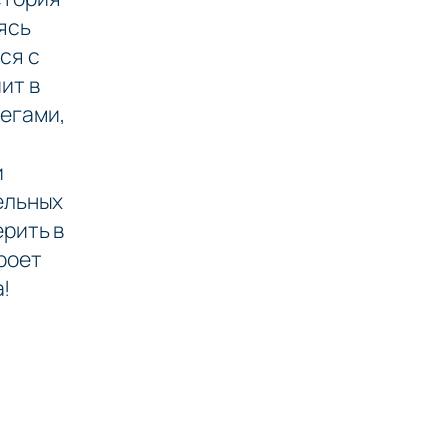
ясь
ся с
ит в
легами,
и
ельных
ерить в
роет
!