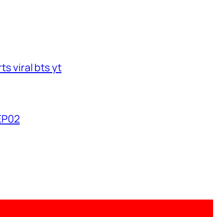
s viral bts yt
2EP02