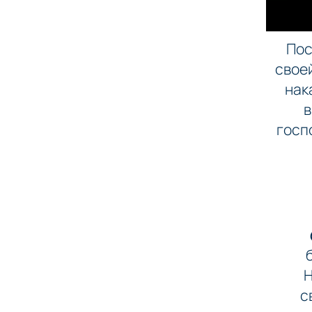
Пос
своей
нак
в
госп
Н
с