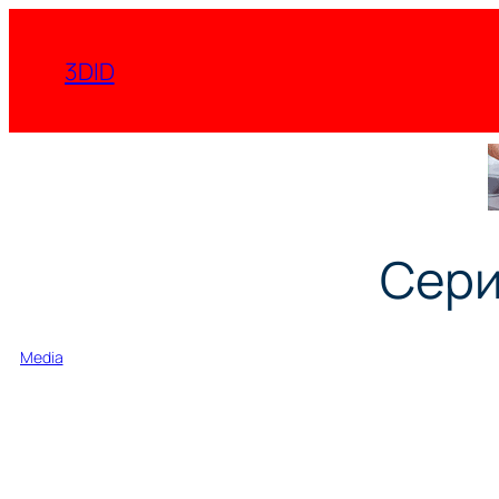
Перейти
к
3DID
содержимому
Сери
Media