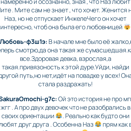
намеренно и осознанно, зная , что Наз любит
ите . Мите сам не знает , что хочет. Женится 
Наз, но не отпускает ИнжелеЧего он хочет
интересно, чтоб она была его любовницей
Любовь-ф3ш1э:
В начале мне было её жалко,
еперь смотрю,да она такая же сумасшедшая.к
все.Здоровая девка, взрослая,а
такая.привязоность к этой дуре.Уйди, найди
другой путь,но нет,идёт на повадке у всех! Он
стала раздражать!
SakuraOmochi-g7c:
Ой это история не про мг
жгг . А про двух девочек что не разобрались в
своих ориентации
. Реально как будто они
любят друг друга . Особенна Наз
прям как 