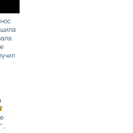
знос
решила
зала
ме
лучил
а
ле
 ,