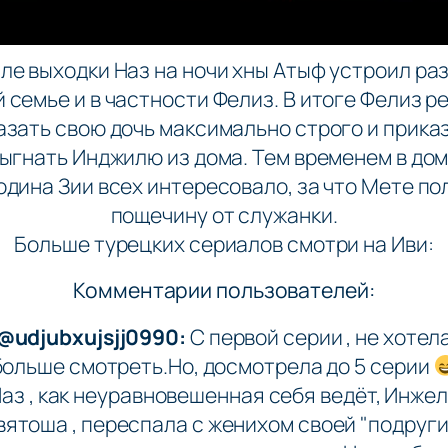
ле выходки Наз на ночи хны Атыф устроил ра
 семье и в частности Фелиз. В итоге Фелиз 
азать свою дочь максимально строго и прика
ыгнать Инджилю из дома. Тем временем в до
одина Зии всех интересовало, за что Мете по
пощечину от служанки.
Больше турецких сериалов смотри на Иви:
Комментарии пользователей:
@udjubxujsjj0990:
С первой серии , не хотел
больше смотреть.Но, досмотрела до 5 серии
аз , как неуравновешенная себя ведёт, Инже
вятоша , переспала с женихом своей "подруги"