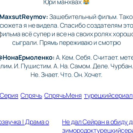
Юри манхвах
MaxsutReymov:
Зашебительный фильм. Тако
сюжета я не видела. Спасибо создателям эт
фильма всё супер и все на своих ролях хорош
сыграли. Прямь переживаю и смотрю
@НонаЕрмоленко:
А. Кем. Себя. Считает. мет
лим. И. Пушистим. А. На. Самом. Деле. Чурбан.
Не. Знает. Что. Он. Хочет.
Серия
Спрячь
СпрячьМеня
турецкийсериал
озвучка | Драма о
Не дал Сейран в обиду 
зимородоктурецкийсер