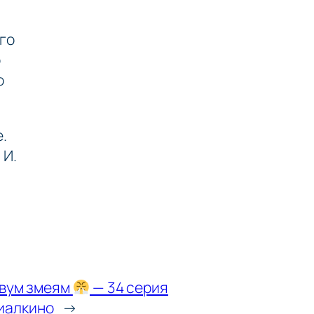
го
о
о
е.
 И.
двум змеям
— 34 серия
иалкино
→