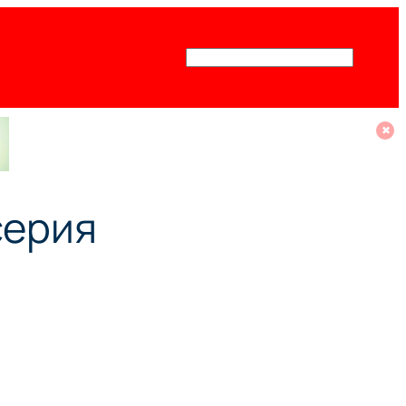
Поиск
✖
серия