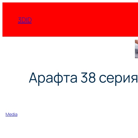
Перейти
к
3DID
содержимому
Арафта 38 серия
Media