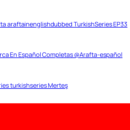
ta araftainenglishdubbed TurkishSeries EP33
Turca En Español Completas @Arafta-español
ries turkishseries Merteş