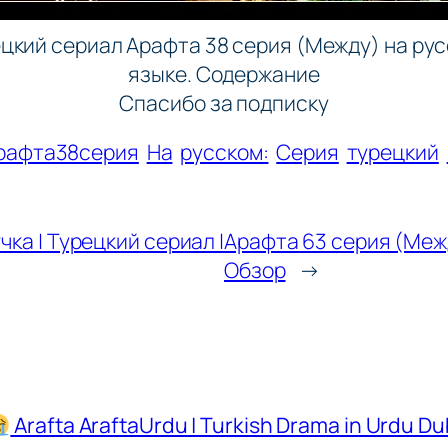
цкий сериал Арафта 38 серия (Между) на ру
языке. Содержание
Спасибо за подписку
рафта38серия
На
русском:
Серия
турецкий
ка | Турецкий сериал |
Арафта 63 серия (Межд
Обзор
→
Arafta AraftaUrdu | Turkish Drama in Urdu 