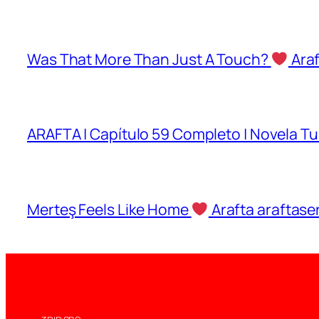
Was That More Than Just A Touch?
Araf
ARAFTA | Capítulo 59 Completo | Novela 
Merteş Feels Like Home
Arafta araftase