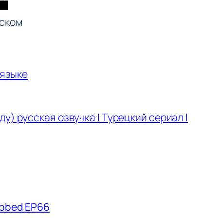
сском
языке
у) русская озвучка | Турецкий сериал |
Dubbed EP66