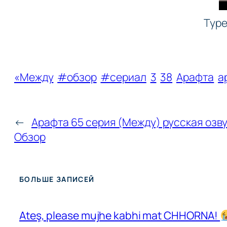
Туре
«Между
#обзор
#сериал
3
38
Арафта
а
←
Арафта 65 серия (Между) русская озвуч
Обзор
БОЛЬШЕ ЗАПИСЕЙ
Ateş, please mujhe kabhi mat CHHORNA!