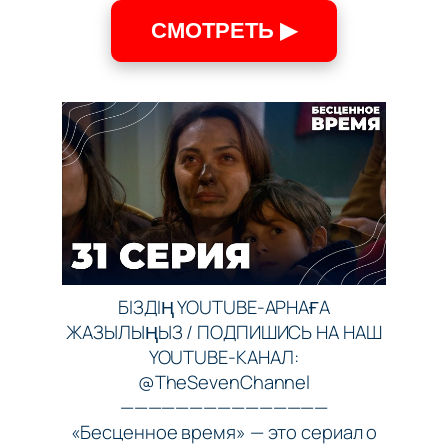
СМОТРЕТЬ ▶
БІЗДІҢ YOUTUBE-АРНАҒА
ЖАЗЫЛЫҢЫЗ / ПОДПИШИСЬ НА НАШ
YOUTUBE-КАНАЛ:
@TheSevenChannel
———————————————
«Бесценное время» — это сериал о