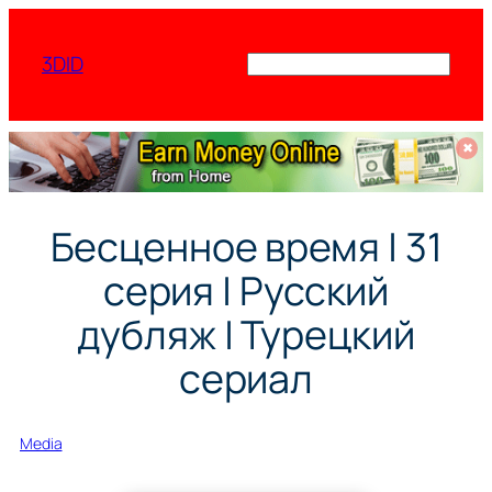
Перейти
к
3DID
Поиск
содержимому
✖
Бесценное время | 31
серия | Русский
дубляж | Турецкий
сериал
Media