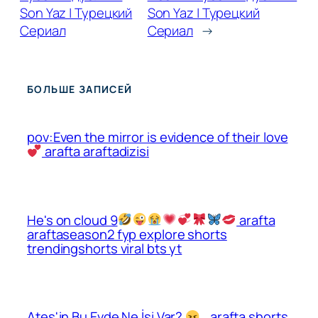
Son Yaz | Турецкий
Son Yaz | Турецкий
Сериал
Сериал
→
БОЛЬШЕ ЗАПИСЕЙ
pov:Even the mirror is evidence of their love
arafta araftadizisi
He's on cloud 9
arafta
araftaseason2 fyp explore shorts
trendingshorts viral bts yt
Ateş'in Bu Evde Ne İşi Var?
.. arafta shorts