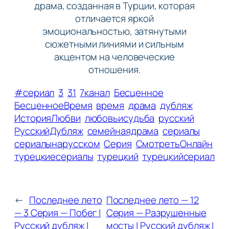
драма, созданная в Турции, которая
отличается яркой
эмоциональностью, затянутыми
сюжетными линиями и сильным
акцентом на человеческие
отношения.
#сериал
3
31
7канал
Бесценное
БесценноеВремя
время
драма
дубляж
ИсторияЛюбви
любовьисудьба
русский
РусскийДубляж
семейнаядрама
сериалы
сериалынарусском
Серия
СмотретьОнлайн
турецкиесериалы
турецкий
турецкийсериал
←
Последнее лето
Последнее лето — 12
— 3 Серия — Побег |
Серия — Разрушенные
Русский дубляж |
мосты | Русский дубляж |