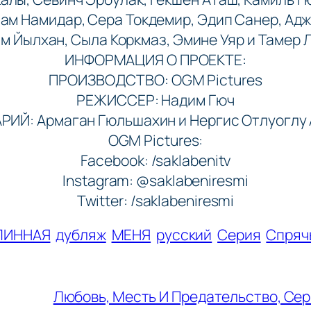
ам Намидар, Сера Токдемир, Эдип Санер, Ад
м Йылхан, Сыла Коркмаз, Эмине Уяр и Тамер 
ИНФОРМАЦИЯ О ПРОЕКТЕ:
ПРОИЗВОДСТВО: OGM Pictures
РЕЖИССЕР: Надим Гюч
РИЙ: Армаган Гюльшахин и Нергис Отлуоглу 
OGM Pictures:
Facebook: /saklabenitv
Instagram: @saklabeniresmi
Twitter: /saklabeniresmi
ЛИННАЯ
дубляж
МЕНЯ
русский
Серия
Спряч
Любовь, Месть И Предательство, Сери