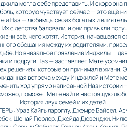
джила могла себе представить. И скоро она 
 боль, которую чувствует сейчас — это ещё ни
е и Наз — любимцы своих богатых и влиятел
 Их с детства баловали, и они привыкли полу
жизни всё, чего хотят. История, начавшаяся с
нного обещания между их родителями, привел
дьбе. Но внезапное появление Инджилы — да
ки и подруги Наз — заставляет Мете усомни
ех решениях, которые он принимал в жизни. 
жиданная встреча между Инджилой и Мете м
менить ход упрямо написанной Наз истории —
зможно, поможет Мете найти настоящую любо
История двух семей и их детей.
ТЕРЫ: Ураз Кайгылароглу, Джемре Байсел, Ас
ебек, Шенай Гюрлер, Джейда Дювенджи, Нил
алы, Севинч Эрбулак, Гекшен Аташ, Камиль Г