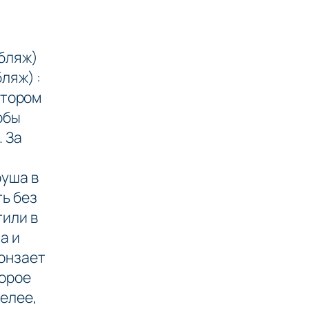
бляж)
ляж) :
отором
обы
 За
руша в
ть без
тили в
а и
ронзает
торое
желее,