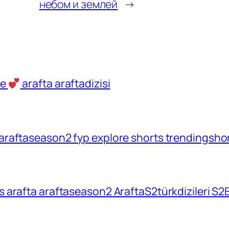
небом и землей
→
ve
arafta araftadizisi
araftaseason2 fyp explore shorts trendingshort
rts arafta araftaseason2 AraftaS2türkdizileri S