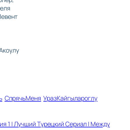
желя
Левент
Акоулу
ь
СпрячьМеня
УразКайгылароглу
я 1 | Лучший Турецкий Сериал | Между