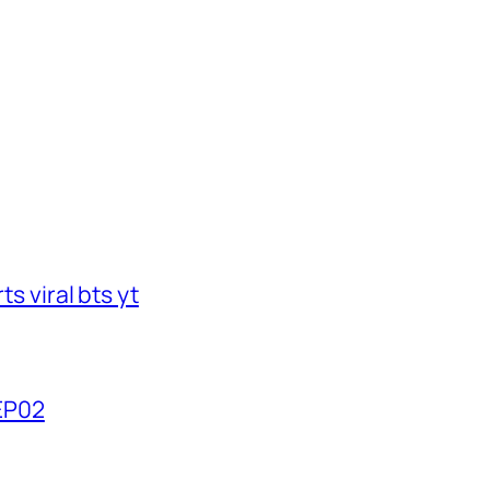
s viral bts yt
2EP02