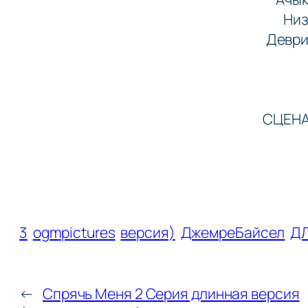
Низ
Деври
СЦЕНА
3
ogmpictures
версия)
ДжемреБайсел
Д
←
Спрячь Меня 2 Серия длинная версия