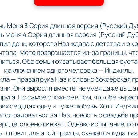
чь Меня 3 Серия длинная версия (Русский Ду
ь Меня 4 Серия длинная версия (Русский Дуб
пил день, которого Наз ждала с детства и о к
чтала: Мете возвращается из-за границы, чт
ниться. Обе семьи охватывает большая суета.
исключением одного человека — Инджилы.
ла — правая рука Наз и словно боксерская г
зни. Они выросли вместе, не умея даже дыша
друга. Но самое сложное в том, что обе вырас
оих сердцах одну и ту же любовь. Хотя Инджил
тся радоваться за Наз, новость о свадьбе п
ердце, словно кинжал. Однако испытание, ко
 готовит для этой троицы, окажется куда тя