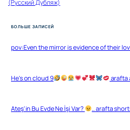
(Русский Дубляж)
БОЛЬШЕ ЗАПИСЕЙ
pov:Even the mirror is evidence of their lo
He's on cloud 9
arafta 
Ateş'in Bu Evde Ne İşi Var?
.. arafta sho