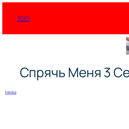
Перейти
к
3DID
содержимому
Спрячь Меня 3 Се
Media