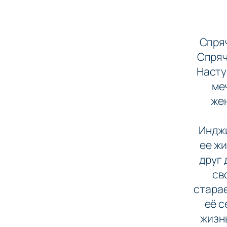
Спря
Спряч
Насту
ме
же
Инджи
ее жи
друг 
св
старае
её с
жизнь