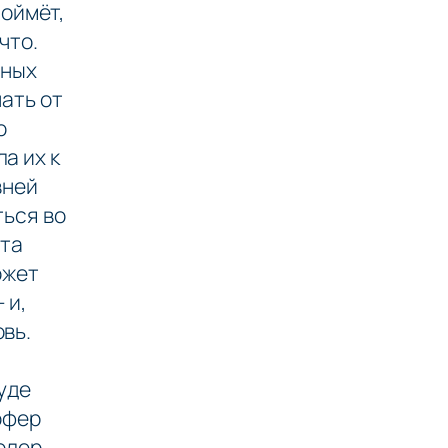
поймёт,
что.
ьных
чать от
о
а их к
вней
ться во
Эта
ожет
 и,
вь.
уде
юфер
юлер,