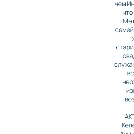
чем Ин
что
Мет
семей.
стари
сва
служан
вс
нео
из
во
АК
Кел
Ачык